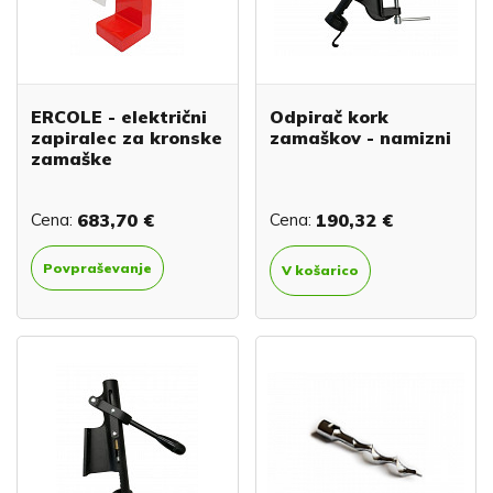
ERCOLE - električni
Odpirač kork
zapiralec za kronske
zamaškov - namizni
zamaške
Cena:
683,70 €
Cena:
190,32 €
Povpraševanje
V košarico