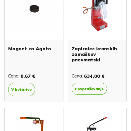
Magnet za Agato
Zapiralec kronskih
zamaškov
pnevmatski
Cena:
0,67 €
Cena:
634,00 €
Povpraševanje
V košarico