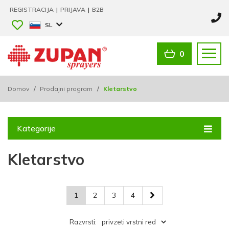
REGISTRACIJA
|
PRIJAVA
|
B2B
SL
0
Domov
/
Prodajni program
/
Kletarstvo
Kategorije
Kletarstvo
1
2
3
4
Razvrsti: