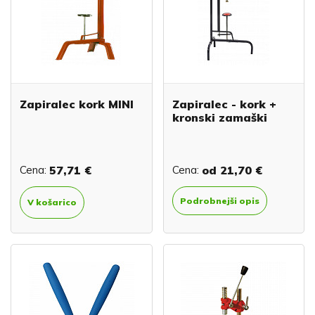
Zapiralec kork MINI
Zapiralec - kork +
kronski zamaški
Cena:
57,71 €
Cena:
od
21,70 €
Podrobnejši opis
V košarico