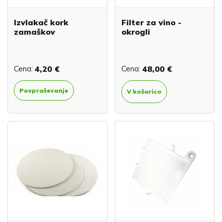
Izvlakač kork
Filter za vino -
zamaškov
okrogli
Cena:
4,20 €
Cena:
48,00 €
Povpraševanje
V košarico