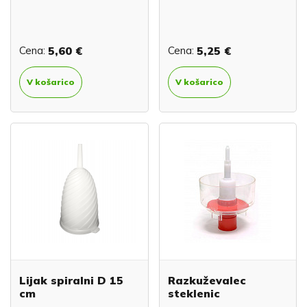
Cena:
5,60 €
Cena:
5,25 €
V košarico
V košarico
Lijak spiralni D 15
Razkuževalec
cm
steklenic