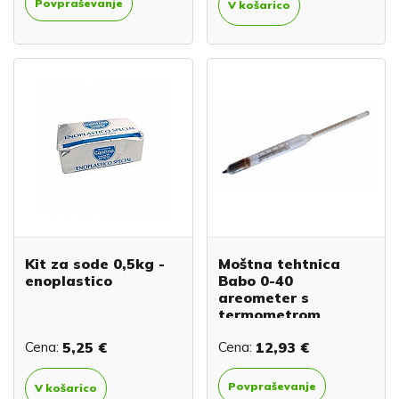
Povpraševanje
V košarico
Kit za sode 0,5kg -
Moštna tehtnica
enoplastico
Babo 0-40
areometer s
termometrom
Cena:
5,25 €
Cena:
12,93 €
Povpraševanje
V košarico