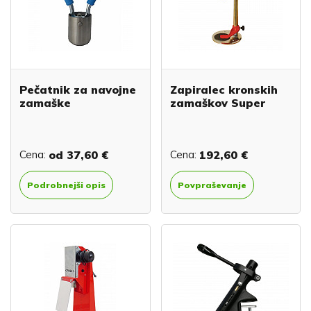
Pečatnik za navojne
Zapiralec kronskih
zamaške
zamaškov Super
Cena:
od
37,60 €
Cena:
192,60 €
Podrobnejši opis
Povpraševanje