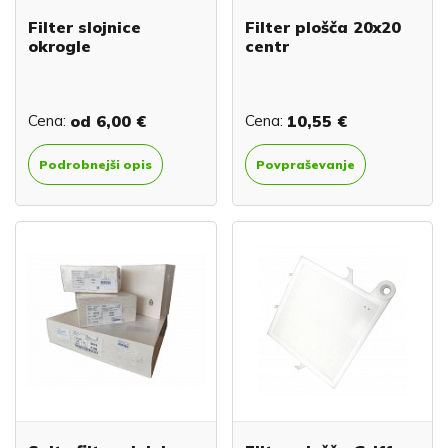
Filter slojnice
Filter plošča 20x20
okrogle
centr
Cena:
od
6,00 €
Cena:
10,55 €
Podrobnejši opis
Povpraševanje