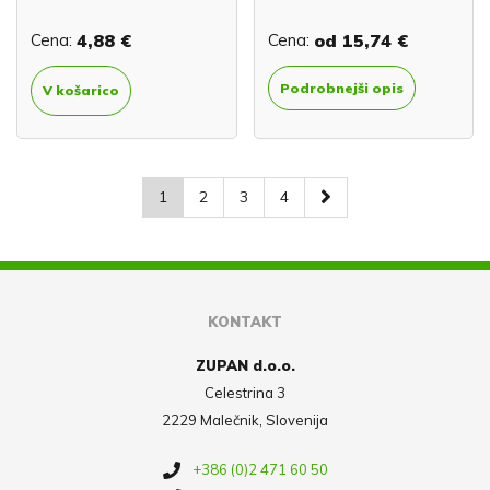
Cena:
4,88 €
Cena:
od
15,74 €
Podrobnejši opis
V košarico
1
2
3
4
KONTAKT
ZUPAN d.o.o.
Celestrina 3
2229 Malečnik, Slovenija
+386 (0)2 471 60 50