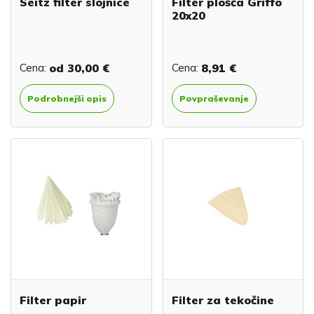
Seitz filter slojnice
Filter plošča Griffo
20x20
Cena:
od
30,00 €
Cena:
8,91 €
Podrobnejši opis
Povpraševanje
Filter papir
Filter za tekočine