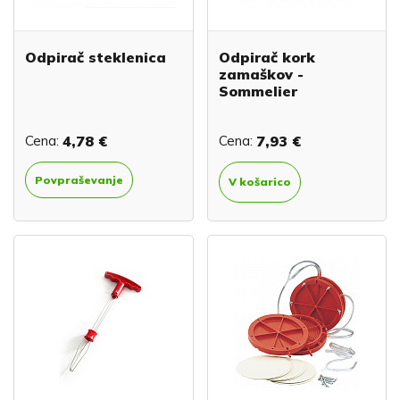
Odpirač steklenica
Odpirač kork
zamaškov -
Sommelier
Cena:
4,78 €
Cena:
7,93 €
Povpraševanje
V košarico