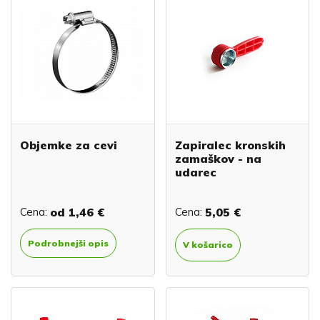
Objemke za cevi
Zapiralec kronskih
zamaškov - na
udarec
Cena:
od
1,46 €
Cena:
5,05 €
Podrobnejši opis
V košarico