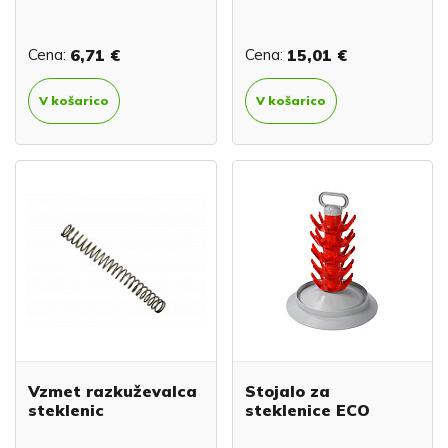
Cena:
6,71 €
Cena:
15,01 €
V košarico
V košarico
Vzmet razkuževalca
Stojalo za
steklenic
steklenice ECO