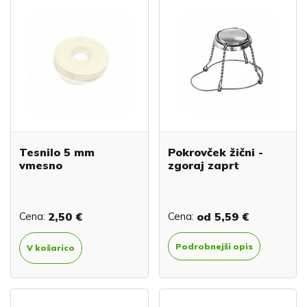
Tesnilo 5 mm
Pokrovček žični -
vmesno
zgoraj zaprt
Cena:
2,50 €
Cena:
od
5,59 €
Podrobnejši opis
V košarico