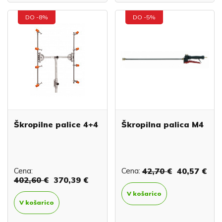
DO -8%
DO -5%
Škropilne palice 4+4
Škropilna palica M4
Cena:
Cena:
42,70 €
40,57 €
402,60 €
370,39 €
V košarico
V košarico