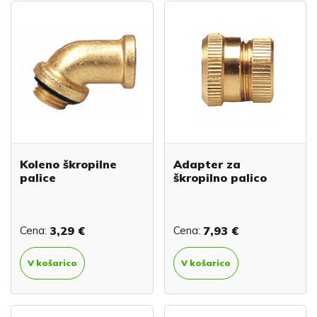
Koleno škropilne
Adapter za
palice
škropilno palico
Cena:
3,29 €
Cena:
7,93 €
V košarico
V košarico