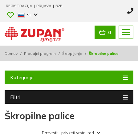
REGISTRACIJA
|
PRIJAVA
|
B2B
SL
0
Domov
/
Prodajni program
/
Škropljenje
/
Škropilne palice
Kategorije
Filtri
Škropilne palice
Razvrsti: