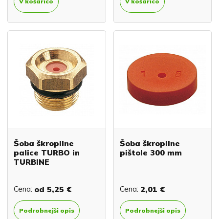
V košarico
V košarico
Šoba škropilne
Šoba škropilne
palice TURBO in
pištole 300 mm
TURBINE
Cena:
od
5,25 €
Cena:
2,01 €
Podrobnejši opis
Podrobnejši opis