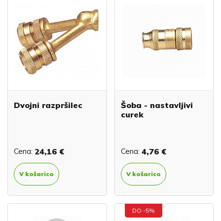
Dvojni razpršilec
Šoba - nastavljivi
curek
Cena:
24,16 €
Cena:
4,76 €
V košarico
V košarico
DO -5%