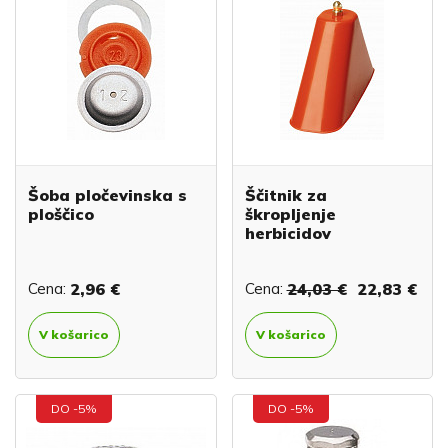
Šoba pločevinska s
Ščitnik za
ploščico
škropljenje
herbicidov
Cena:
2,96 €
Cena:
24,03 €
22,83 €
V košarico
V košarico
DO -5%
DO -5%