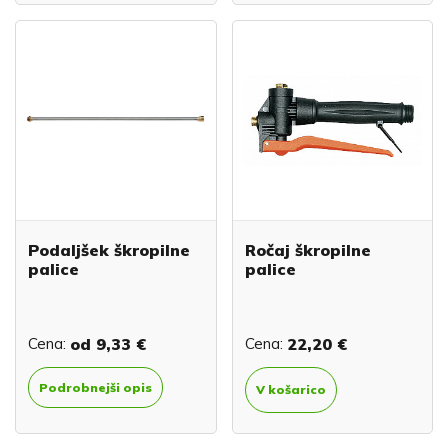
Podaljšek škropilne
Ročaj škropilne
palice
palice
Cena:
od
9,33 €
Cena:
22,20 €
Podrobnejši opis
V košarico