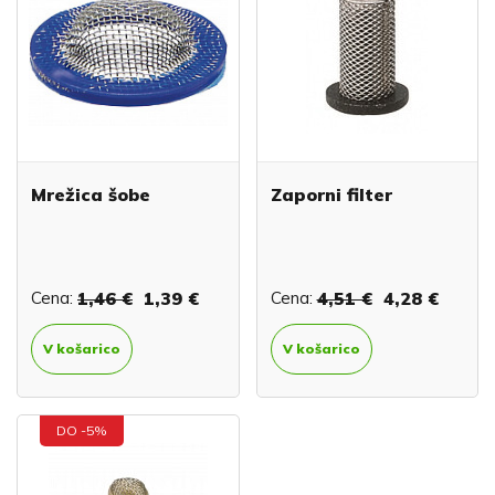
Mrežica šobe
Zaporni filter
Cena:
1,46 €
1,39 €
Cena:
4,51 €
4,28 €
V košarico
V košarico
DO -5%