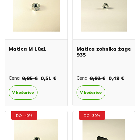
Matica M 10x1
Matica zobnika žage
935
Cena:
0,85 €
0,51 €
Cena:
0,82 €
0,49 €
V košarico
V košarico
DO -40%
DO -30%