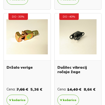
DO -30%
DO -40%
Držalo verige
Dušilec vibracij
ročaja žage
Cena:
7,66 €
5,36 €
Cena:
14,40 €
8,64 €
V košarico
V košarico