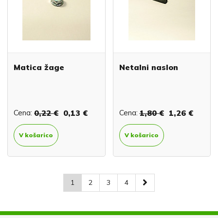
Matica žage
Netalni naslon
Cena:
0,22 €
0,13 €
Cena:
1,80 €
1,26 €
V košarico
V košarico
1
2
3
4