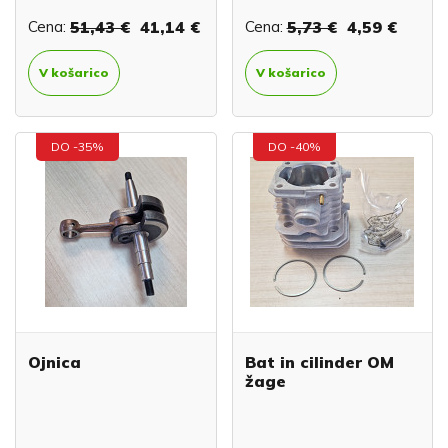
Cena:
51,43 €
41,14 €
Cena:
5,73 €
4,59 €
V košarico
V košarico
DO -35%
DO -40%
Ojnica
Bat in cilinder OM
žage