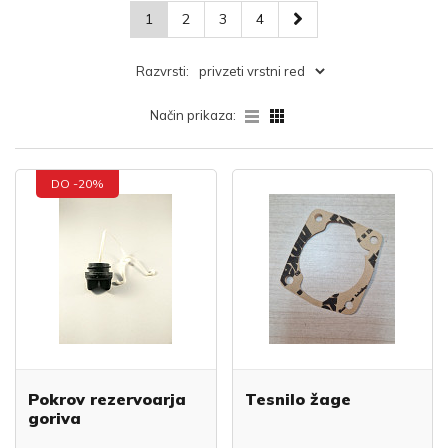
1
2
3
4
Razvrsti:
Način prikaza:
DO -20%
Pokrov rezervoarja
Tesnilo žage
goriva