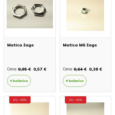
Matica žage
Matica M6 žage
Cena:
0,95 €
0,57 €
Cena:
0,64 €
0,38 €
V košarico
V košarico
DO -40%
DO -40%