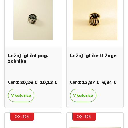
Ležaj iglični pog.
Ležaj igličasti žage
zobnika
Cena:
20,26 €
10,13 €
Cena:
13,87 €
6,94 €
V košarico
V košarico
DO -50%
DO -50%