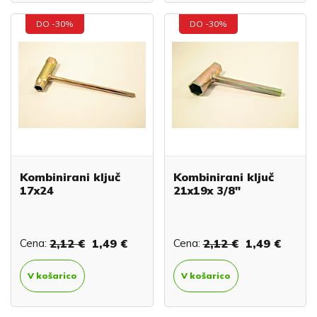
DO -30%
DO -30%
Kombinirani ključ
Kombinirani ključ
17x24
21x19x 3/8"
Cena:
2,12 €
1,49 €
Cena:
2,12 €
1,49 €
V košarico
V košarico