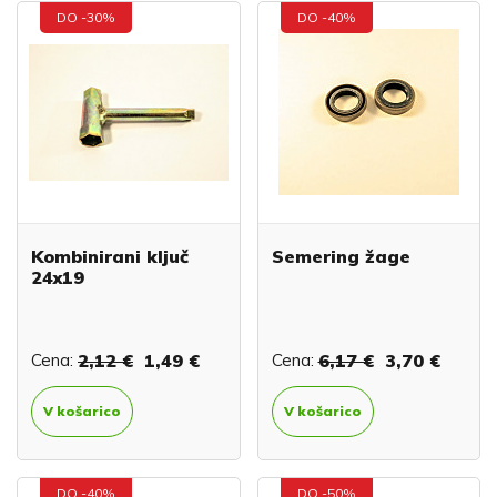
DO -30%
DO -40%
Kombinirani ključ
Semering žage
24x19
Cena:
2,12 €
1,49 €
Cena:
6,17 €
3,70 €
V košarico
V košarico
DO -40%
DO -50%