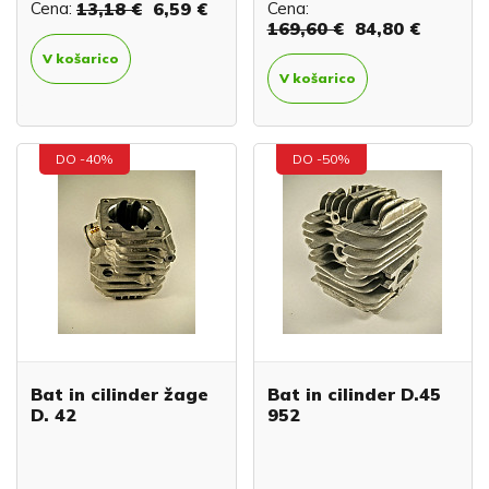
Cena:
13,18 €
6,59 €
Cena:
169,60 €
84,80 €
V košarico
V košarico
DO -40%
DO -50%
Bat in cilinder žage
Bat in cilinder D.45
D. 42
952