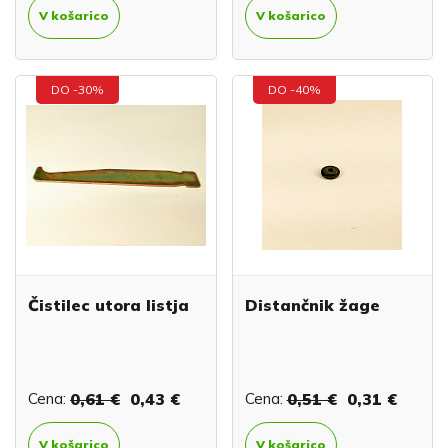
V košarico
V košarico
DO -30%
DO -40%
Čistilec utora listja
Distančnik žage
Cena:
0,61 €
0,43 €
Cena:
0,51 €
0,31 €
V košarico
V košarico