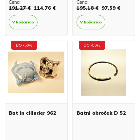
Cena:
Cena:
191,27 €
114,76 €
195,18 €
97,59 €
V košarico
V košarico
DO -50%
DO -50%
Bat in cilinder 962
Batni obroček D 52