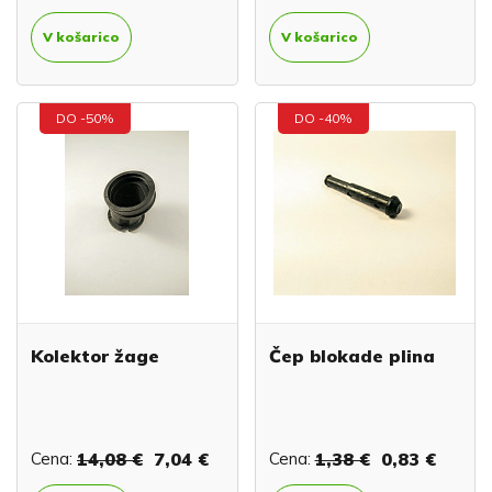
V košarico
V košarico
DO -50%
DO -40%
Kolektor žage
Čep blokade plina
Cena:
14,08 €
7,04 €
Cena:
1,38 €
0,83 €