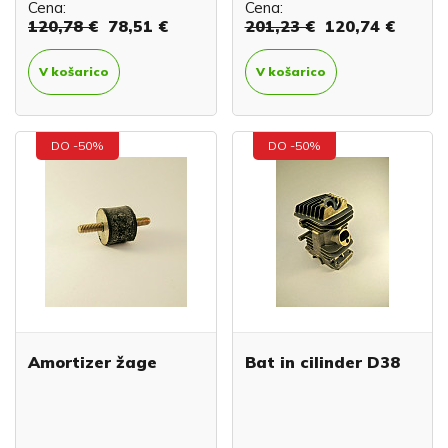
Cena:
Cena:
120,78 €
78,51 €
201,23 €
120,74 €
V košarico
V košarico
DO -50%
DO -50%
Amortizer žage
Bat in cilinder D38