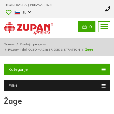
REGISTRACIJA
|
PRIJAVA
|
B2B
SL
0
Domov
/
Prodajni program
/
Rezervni deli OLEO MAC in BRIGGS & STRATTON
/
Žage
Kategorije
Filtri
Žage