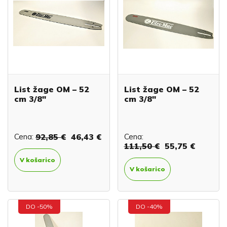
List žage OM – 52
List žage OM – 52
cm 3/8"
cm 3/8"
Cena:
92,85 €
46,43 €
Cena:
111,50 €
55,75 €
V košarico
V košarico
DO -50%
DO -40%