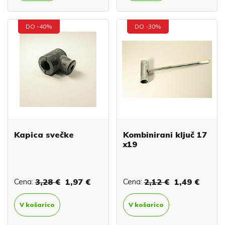
DO -40%
DO -30%
Kapica svečke
Kombinirani ključ 17
x19
Cena:
3,28 €
1,97 €
Cena:
2,12 €
1,49 €
V košarico
V košarico