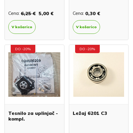
Cena:
6,25 €
5,00 €
Cena:
0,30 €
V košarico
V košarico
DO -20%
DO -20%
Tesnilo za uplinjač -
Ležaj 6201 C3
kompl.