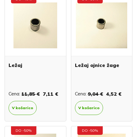
Ležaj
Ležaj ojnice žage
Cena:
11,85 €
7,11 €
Cena:
9,04 €
4,52 €
V košarico
V košarico
DO -50%
DO -50%