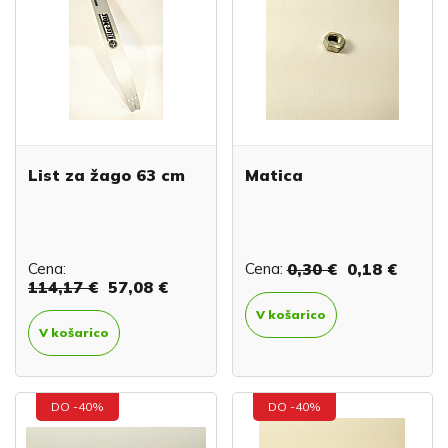
List za žago 63 cm
Matica
Cena:
Cena:
0,30 €
0,18 €
114,17 €
57,08 €
V košarico
V košarico
DO -40%
DO -40%