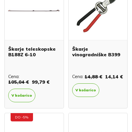
Škarje teleskopske
Škarje
B188Z 6-10
vinogradniške B399
Cena:
Cena:
14,88 €
14,14 €
105,04 €
99,79 €
V košarico
V košarico
DO -5%