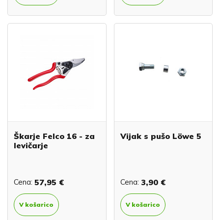
Škarje Felco 16 - za
Vijak s pušo Löwe 5
levičarje
Cena:
57,95 €
Cena:
3,90 €
V košarico
V košarico