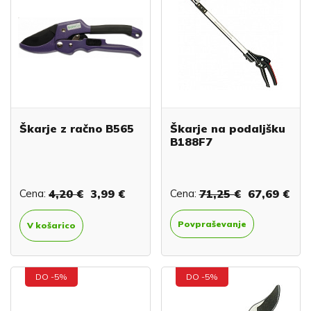
Škarje z račno B565
Škarje na podaljšku
B188F7
Cena:
4,20 €
3,99 €
Cena:
71,25 €
67,69 €
Povpraševanje
V košarico
DO -5%
DO -5%