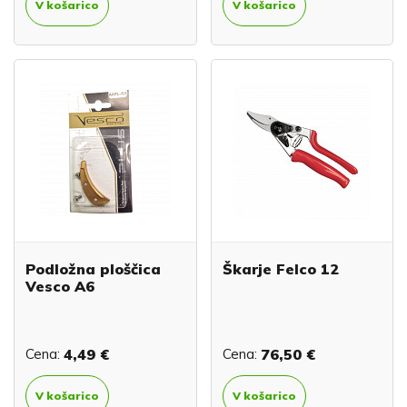
V košarico
V košarico
Podložna ploščica
Škarje Felco 12
Vesco A6
Cena:
4,49 €
Cena:
76,50 €
V košarico
V košarico