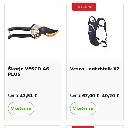
DO -40%
Škarje VESCO A6
Vesco - nahrbtnik X2
PLUS
Cena:
43,51 €
Cena:
67,00 €
40,20 €
V košarico
V košarico