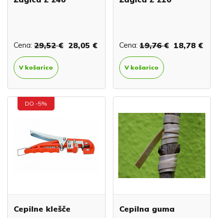
Cena:
29,52 €
28,05 €
Cena:
19,76 €
18,78 €
V košarico
V košarico
DO -5%
Cepilne klešče
Cepilna guma