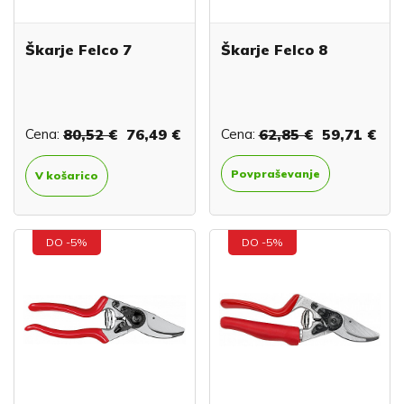
Škarje Felco 7
Škarje Felco 8
Cena:
80,52 €
76,49 €
Cena:
62,85 €
59,71 €
Povpraševanje
V košarico
DO -5%
DO -5%