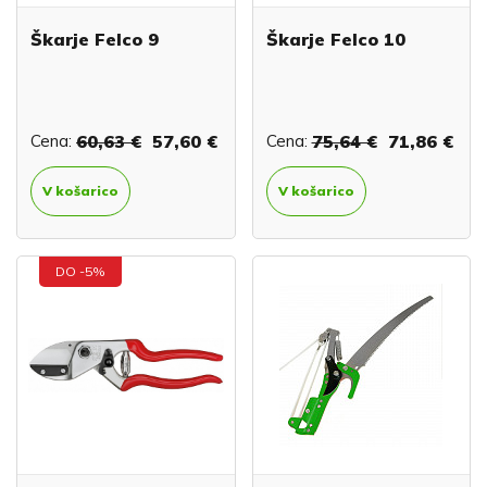
Škarje Felco 9
Škarje Felco 10
Cena:
60,63 €
57,60 €
Cena:
75,64 €
71,86 €
V košarico
V košarico
DO -5%