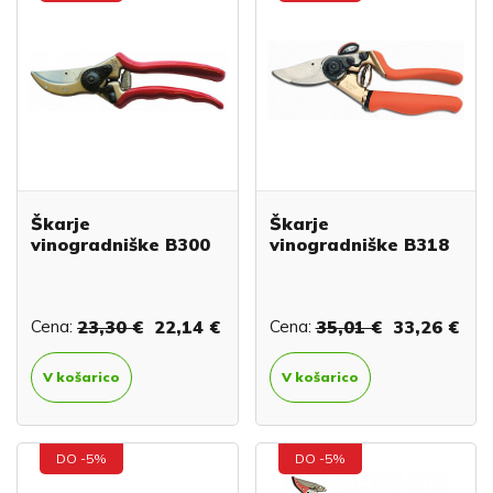
Škarje
Škarje
vinogradniške B300
vinogradniške B318
Cena:
23,30 €
22,14 €
Cena:
35,01 €
33,26 €
V košarico
V košarico
DO -5%
DO -5%