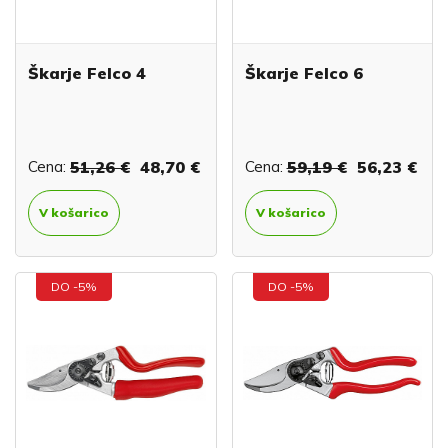
Škarje Felco 4
Škarje Felco 6
Cena:
51,26 €
48,70 €
Cena:
59,19 €
56,23 €
V košarico
V košarico
DO -5%
DO -5%