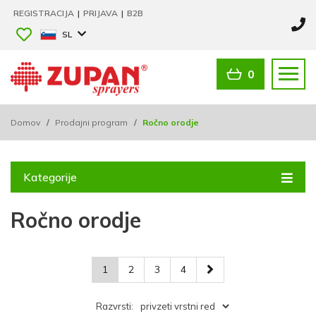
REGISTRACIJA
|
PRIJAVA
|
B2B
SL
0
Domov
/
Prodajni program
/
Ročno orodje
Kategorije
Ročno orodje
1
2
3
4
Razvrsti: