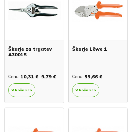
Škarje za trgatev
Škarje Löwe 1
A3001S
Cena:
10,31 €
9,79 €
Cena:
53,66 €
V košarico
V košarico