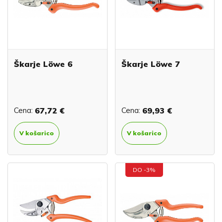
Škarje Löwe 6
Škarje Löwe 7
Cena:
67,72 €
Cena:
69,93 €
V košarico
V košarico
DO -3%