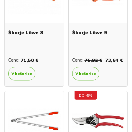
Škarje Löwe 8
Škarje Löwe 9
Cena:
71,50 €
Cena:
75,92 €
73,64 €
V košarico
V košarico
DO -5%