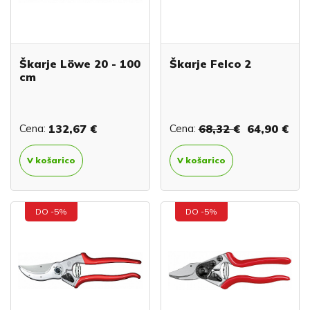
Škarje Löwe 20 - 100
Škarje Felco 2
cm
Cena:
132,67 €
Cena:
68,32 €
64,90 €
V košarico
V košarico
DO -5%
DO -5%