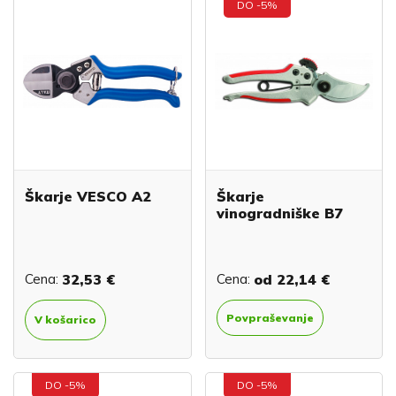
DO -5%
Škarje VESCO A2
Škarje
vinogradniške B7
Cena:
32,53 €
Cena:
od
22,14 €
Povpraševanje
V košarico
DO -5%
DO -5%