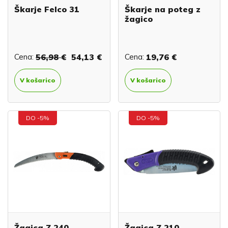
Škarje Felco 31
Škarje na poteg z
žagico
Cena:
56,98 €
54,13 €
Cena:
19,76 €
V košarico
V košarico
DO -5%
DO -5%
Žagica Z 240
Žagica Z 210