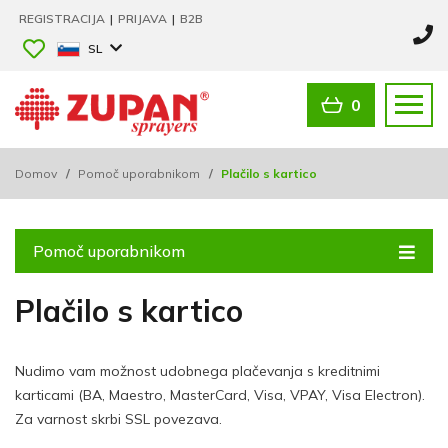
REGISTRACIJA
|
PRIJAVA
|
B2B
SL
0
Domov
/
Pomoč uporabnikom
/
Plačilo s kartico
Pomoč uporabnikom
Plačilo s kartico
Nudimo vam možnost udobnega plačevanja s kreditnimi
karticami (BA, Maestro, MasterCard, Visa, VPAY, Visa Electron).
Za varnost skrbi SSL povezava.