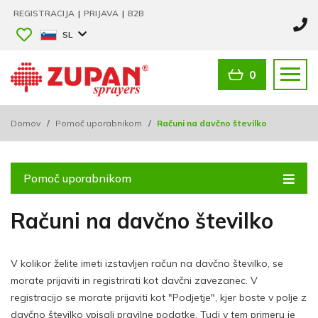
REGISTRACIJA
|
PRIJAVA
|
B2B
SL
0
Domov
/
Pomoč uporabnikom
/
Računi na davčno številko
Pomoč uporabnikom
Računi na davčno številko
V kolikor želite imeti izstavljen račun na davčno številko, se
morate prijaviti in registrirati kot davčni zavezanec. V
registracijo se morate prijaviti kot "Podjetje", kjer boste v polje z
davčno številko vpisali pravilne podatke. Tudi v tem primeru je