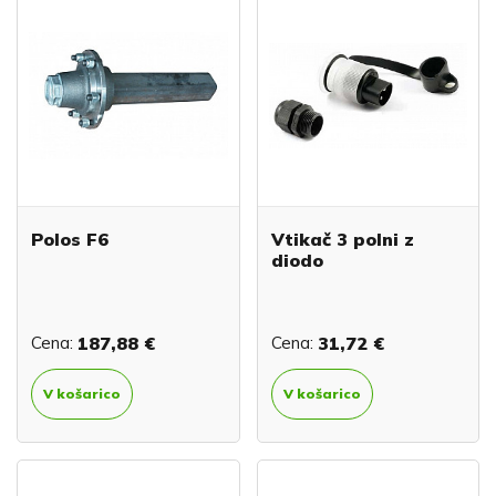
Polos F6
Vtikač 3 polni z
diodo
Cena:
187,88 €
Cena:
31,72 €
V košarico
V košarico