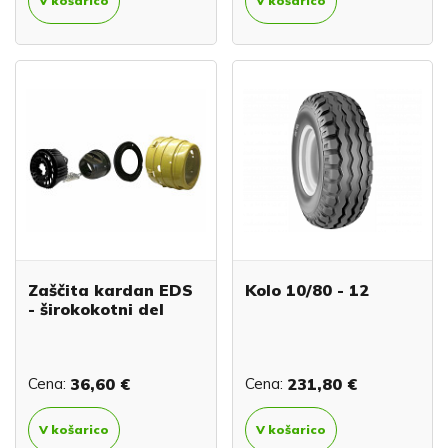
V košarico
V košarico
Zaščita kardan EDS
Kolo 10/80 - 12
- širokokotni del
Cena:
36,60 €
Cena:
231,80 €
V košarico
V košarico