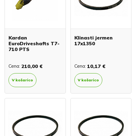
Kardan
Klinasti jermen
EuroDriveshafts T7-
17x1350
710 PTS
Cena:
210,00 €
Cena:
10,17 €
V košarico
V košarico