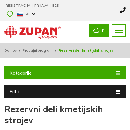
REGISTRACIJA
|
PRIJAVA
|
B2B
SL
0
Domov
/
Prodajni program
/
Rezervni deli kmetijskih strojev
Kategorije
Filtri
Rezervni deli kmetijskih
strojev