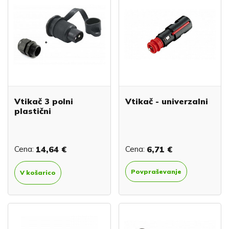
Vtikač 3 polni
Vtikač - univerzalni
plastični
Cena:
14,64 €
Cena:
6,71 €
Povpraševanje
V košarico