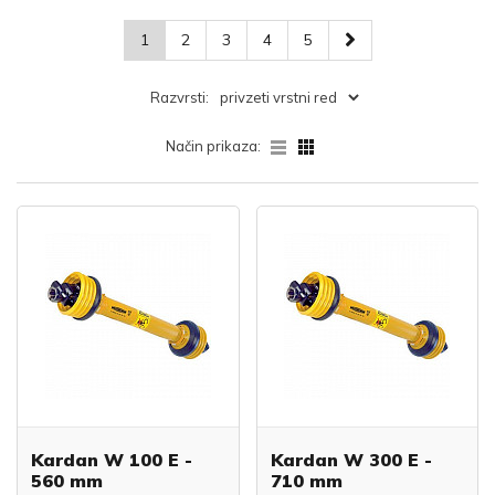
1
2
3
4
5
Razvrsti:
Način prikaza:
Kardan W 100 E -
Kardan W 300 E -
560 mm
710 mm