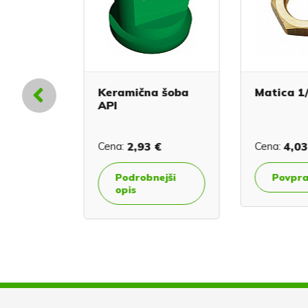
R 30 AP
Keramična šoba
Matica 1/
API
4 €
Cena:
2,93 €
Cena:
4,03
Podrobnejši
Povpra
co
opis