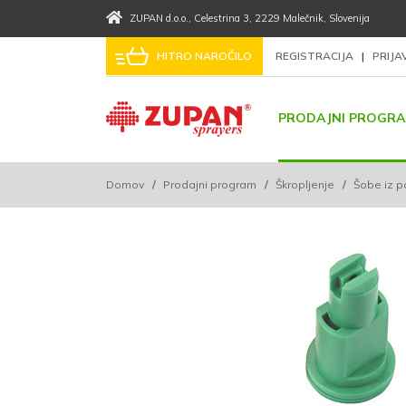
ZUPAN d.o.o.
, Celestrina 3
, 2229 Malečnik
, Slovenija
HITRO NAROČILO
REGISTRACIJA
|
PRIJ
PRODAJNI PROGR
Domov
/
Prodajni program
/
Škropljenje
/
Šobe iz p