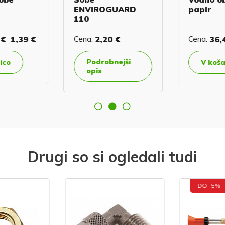
ENVIROGUARD
papir
110
 €
1,39 €
Cena:
2,20 €
Cena:
36,
Podrobnejši
ico
V koša
opis
Drugi so si ogledali tudi
DO -5%