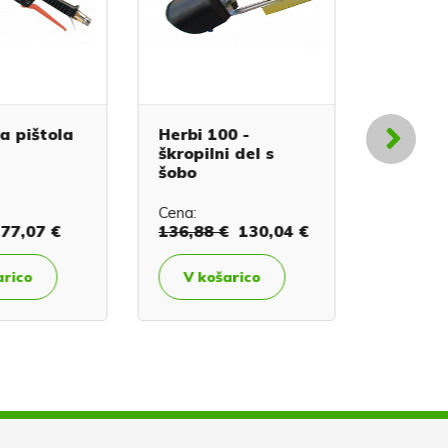
a pištola
Herbi 100 -
Reducir 
škropilni del s
dolgi
šobo
Cena:
Cena:
8,
77,07 €
136,88 €
130,04 €
Povp
rico
V košarico