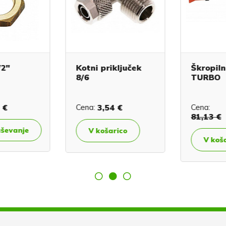
2"
Kotni priključek
Škropiln
8/6
TURBO
 €
Cena:
3,54 €
Cena:
81,13 €
ševanje
V košarico
V koša