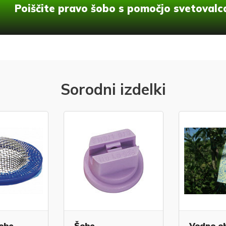
Poiščite pravo šobo s pomočjo svetovalc
Sorodni izdelki
obe
Šobe
Vodno ob