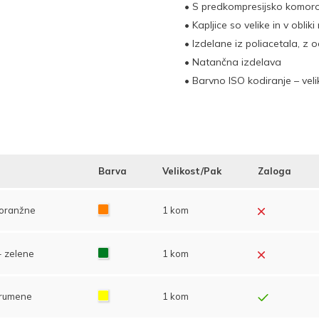
• S predkompresijsko komoro 
• Kapljice so velike in v obli
• Izdelane iz poliacetala, z 
• Natančna izdelava
• Barvno ISO kodiranje – veli
Barva
Velikost/Pak
Zaloga
 oranžne
1 kom
- zelene
1 kom
 rumene
1 kom