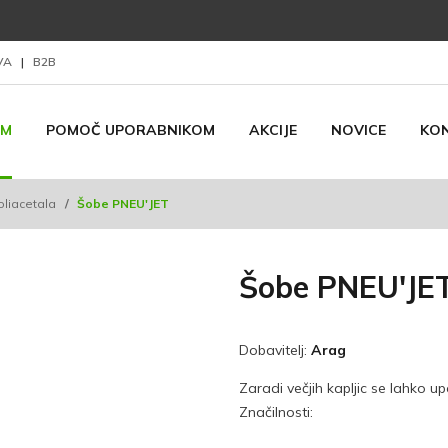
AVA
|
B2B
AM
POMOČ UPORABNIKOM
AKCIJE
NOVICE
KO
oliacetala
/
Šobe PNEU'JET
Šobe PNEU'JE
Dobavitelj:
Arag
Zaradi večjih kapljic se lahko u
Značilnosti: