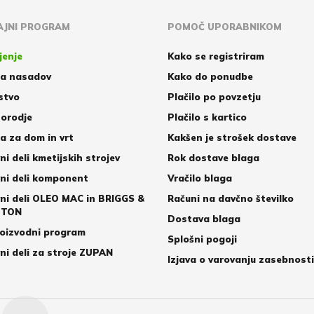
JNI PROGRAM
POMOČ UPORABNIKOM
jenje
Kako se registriram
a nasadov
Kako do ponudbe
stvo
Plačilo po povzetju
orodje
Plačilo s kartico
 za dom in vrt
Kakšen je strošek dostave
ni deli kmetijskih strojev
Rok dostave blaga
ni deli komponent
Vračilo blaga
ni deli OLEO MAC in BRIGGS &
Računi na davčno številko
TTON
Dostava blaga
oizvodni program
Splošni pogoji
ni deli za stroje ZUPAN
Izjava o varovanju zasebnosti