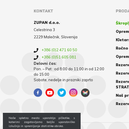
KONTAKT
PRODA
ZUPAN d.o.o.
Škropl
Celestrina 3
Oprem
2229 Malečnik, Slovenija
Kletar
Ročno 
+386 (0)2 471 60 50
Oprema
+386 (0)51 605 081
Delovni čas:
Rezerv
Pon. – Pet : od 8:00 do 11:00 in od 12:00
Rezerv
do 15:00
Sobote, nedelje in prazniki zaprto
Rezerv
STRA
Naš pr
Rezerv
Naše spletno mesto uporablja piškotke, s
katerimi zagotavljamo boljšo uporabniško
izkušnjo in spremljanje statistike obiska.