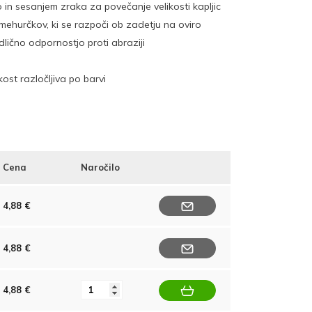
in sesanjem zraka za povečanje velikosti kapljic
ki mehurčkov, ki se razpoči ob zadetju na oviro
odlično odpornostjo proti abraziji
kost razločljiva po barvi
Cena
Naročilo
4,88 €
4,88 €
4,88 €