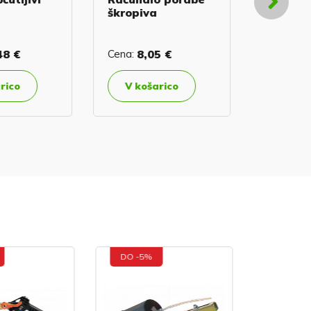
škropiva
80
48 €
Cena:
8,05 €
Cena:
0,
Podro
rico
V košarico
opis
DO -5%