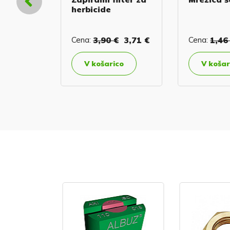
herbicide
€
Cena:
3,90 €
3,71 €
Cena:
1,46
jši
V košarico
V košar