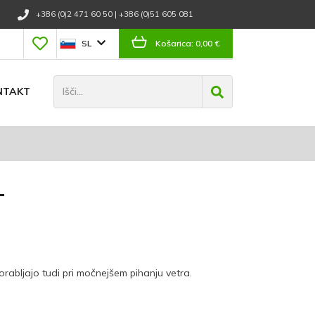
+386 (0)2 471 60 50
|
+386 (0)51 605 081
SL
Košarica:
0,00 €
NTAKT
T
porabljajo tudi pri močnejšem pihanju vetra.