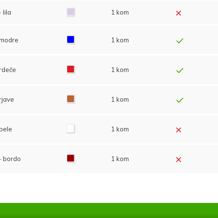
lila
1 kom
 modre
1 kom
rdeče
1 kom
rjave
1 kom
bele
1 kom
- bordo
1 kom