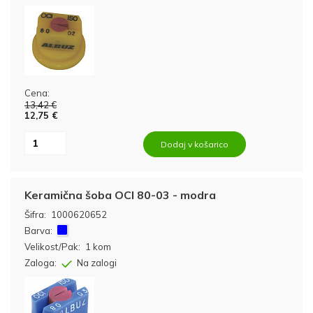
Cena:
13,42 €
12,75 €
Dodaj v košarico
Keramična šoba OCI 80-03 - modra
Šifra:
1000620652
Barva:
Velikost/Pak:
1 kom
Zaloga:
Na zalogi