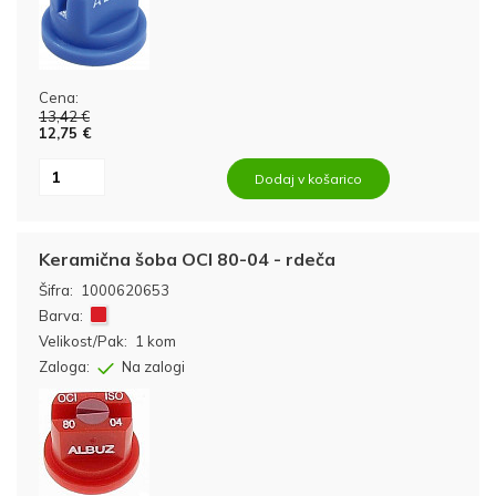
Cena:
13,42 €
12,75 €
Dodaj v košarico
Keramična šoba OCI 80-04 - rdeča
Šifra:
1000620653
Barva:
Velikost/Pak:
1 kom
Zaloga:
Na zalogi