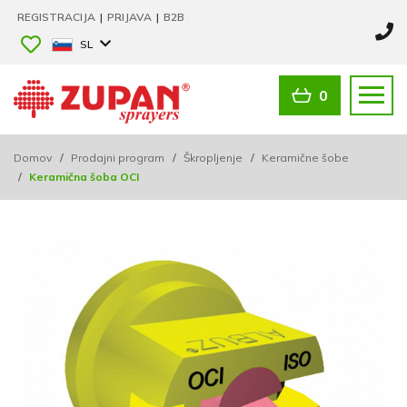
REGISTRACIJA
|
PRIJAVA
|
B2B
SL
0
Domov
/
Prodajni program
/
Škropljenje
/
Keramične šobe
/
Keramična šoba OCI