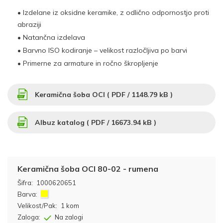
• Izdelane iz oksidne keramike, z odlično odpornostjo proti
abraziji
• Natančna izdelava
• Barvno ISO kodiranje – velikost razločljiva po barvi
• Primerne za armature in ročno škropljenje
Keramična šoba OCI (
PDF
/ 1148.79 kB )
Albuz katalog (
PDF
/ 16673.94 kB )
Keramična šoba OCI 80-02 - rumena
Šifra:
1000620651
Barva:
Velikost/Pak:
1 kom
Zaloga:
Na zalogi