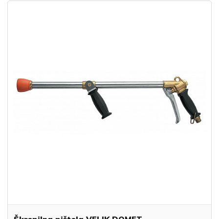
Škropilna pištola VELIK DOMET