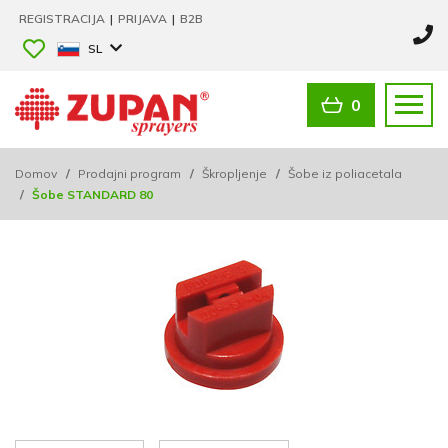
REGISTRACIJA
|
PRIJAVA
|
B2B
SL
0
Domov
/
Prodajni program
/
Škropljenje
/
Šobe iz poliacetala
/
Šobe STANDARD 80