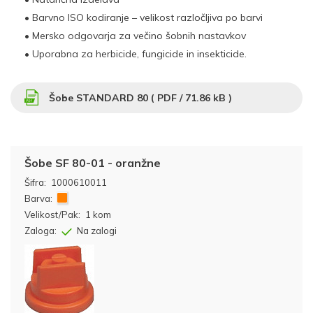
• Barvno ISO kodiranje – velikost razločljiva po barvi
• Mersko odgovarja za večino šobnih nastavkov
• Uporabna za herbicide, fungicide in insekticide.
Šobe STANDARD 80 (
PDF
/ 71.86 kB )
Šobe SF 80-01 - oranžne
Šifra:
1000610011
Barva:
Velikost/Pak:
1 kom
Zaloga:
Na zalogi