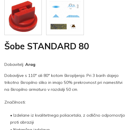
Šobe STANDARD 80
Dobavitelj:
Arag
Dobavljive s 110° ali 80° kotom škropljenja. Pri 3 barih dajejo
trikotno škropilno sliko in imajo 50% prekrovnost pri namestitvi
na škropilno armaturo v razdalji 50 cm.
Značilnosti:
• Izdelane iz kvalitetnega poliacetala, z odlično odpornostjo
proti abraziji
• Natančna izdelava