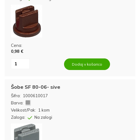
Cena:
0,98 €
Dodaj v košarico
Šobe SF 80-06- sive
Šifra:
1000610017
Barva:
Velikost/Pak:
1 kom
Zaloga:
Na zalogi