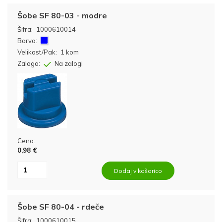
Šobe SF 80-03 - modre
Šifra:
1000610014
Barva:
Velikost/Pak:
1 kom
Zaloga:
Na zalogi
Cena:
0,98 €
Dodaj v košarico
Šobe SF 80-04 - rdeče
Šifra:
1000610015