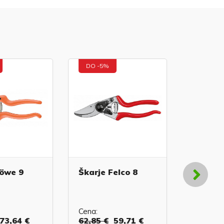
DO -5%
DO -5%
öwe 9
Škarje Felco 8
Škarje 
Cena:
Cena:
73,64 €
62,85 €
59,71 €
75,64 €