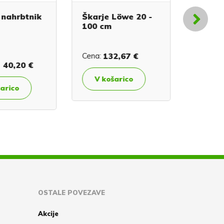
nahrbtnik
Škarje Löwe 20 -
Os škar
100 cm
Cena:
132,67 €
Cena:
0,
40,20 €
V košarico
V koš
rico
OSTALE POVEZAVE
Akcije