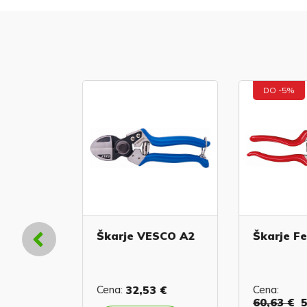
DO -5%
we 7
Škarje VESCO A2
Škarje Fe
 €
Cena:
32,53 €
Cena:
60,63 €
5