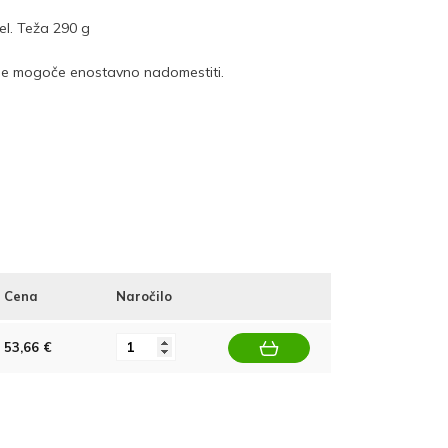
el. Teža 290 g
ih je mogoče enostavno nadomestiti.
Cena
Naročilo
53,66 €