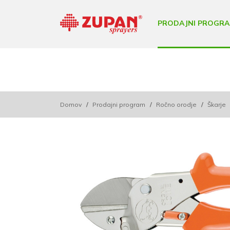
PRODAJNI PROGR
Domov
/
Prodajni program
/
Ročno orodje
/
Škarje