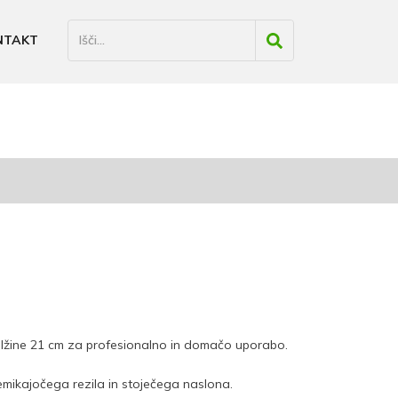
NTAKT
olžine 21 cm za profesionalno in domačo uporabo.
remikajočega rezila in stoječega naslona.