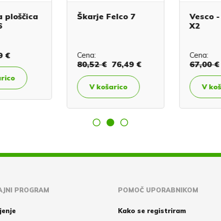
ploščica
Škarje Felco 7
Vesco - 
X2
 €
Cena:
Cena:
80,52 €
76,49 €
67,00 €
ico
V košarico
V koša
JNI PROGRAM
POMOČ UPORABNIKOM
jenje
Kako se registriram