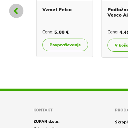
Vzmet Felco
Podložna 
ške B7
Vesco A6
,14 €
Cena:
5,00 €
Cena:
4,49
evanje
Povpraševanje
V košar
KONTAKT
PRODA
ZUPAN d.o.o.
Škropl