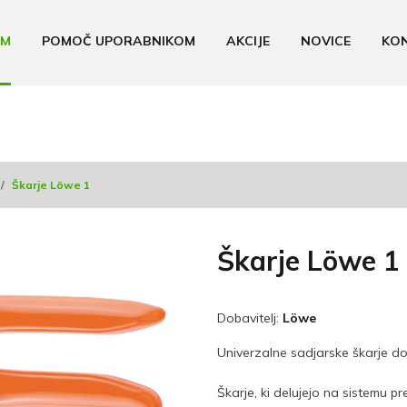
AM
POMOČ UPORABNIKOM
AKCIJE
NOVICE
KO
/
Škarje Löwe 1
Škarje Löwe 1
Dobavitelj:
Löwe
Univerzalne sadjarske škarje d
Škarje, ki delujejo na sistemu p