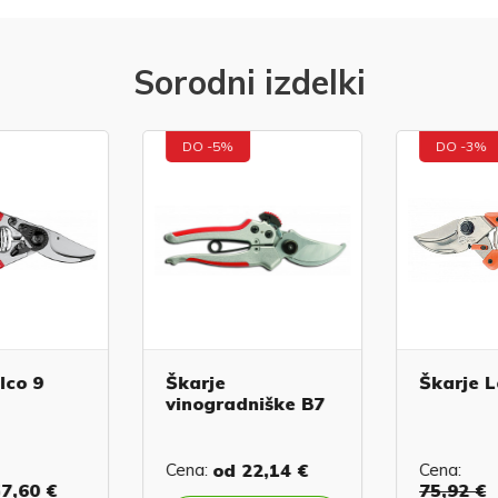
Sorodni izdelki
DO -5%
DO -3%
lco 9
Škarje
Škarje L
vinogradniške B7
Cena:
od
22,14 €
Cena:
7,60 €
75,92 €