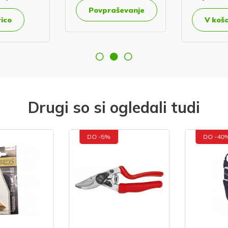
Povpraševanje
ico
V koša
Drugi so si ogledali tudi
DO -5%
DO -40%