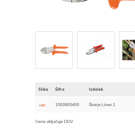
Slika
Šifra
Izdelek
1000800400
Škarje Löwe 1
Cena vključuje DDV