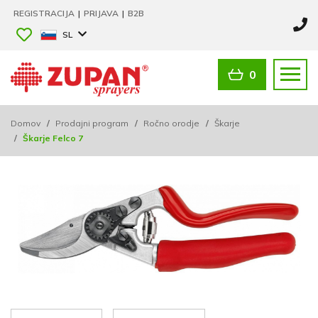
REGISTRACIJA
|
PRIJAVA
|
B2B
SL
0
Domov
/
Prodajni program
/
Ročno orodje
/
Škarje
/
Škarje Felco 7