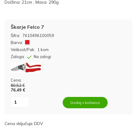
Dolžina: 21cm ; Masa: 290g
Škarje Felco 7
Šifra:
7610496100059
Barva:
Velikost/Pak:
1 kom
Zaloga:
Na zalogi
Cena:
80,52 €
76,49 €
Dodaj v košarico
Cena vključuje DDV