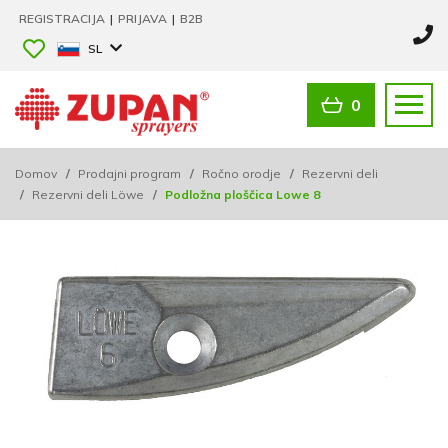
REGISTRACIJA
|
PRIJAVA
|
B2B
SL
0
Domov
/
Prodajni program
/
Ročno orodje
/
Rezervni deli
/
Rezervni deli Löwe
/
Podložna ploščica Lowe 8