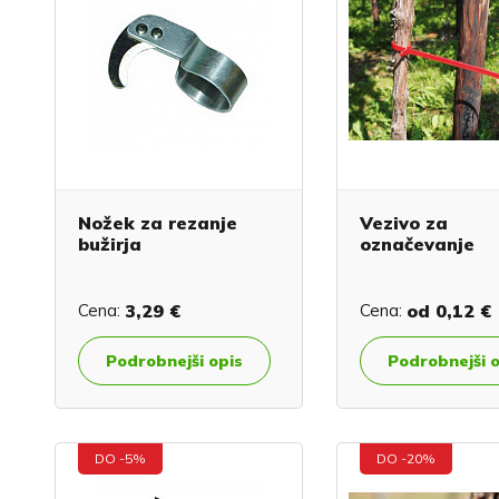
Nožek za rezanje
Vezivo za
bužirja
označevanje
Cena:
3,29 €
Cena:
od
0,12 €
Podrobnejši opis
Podrobnejši 
DO -5%
DO -20%