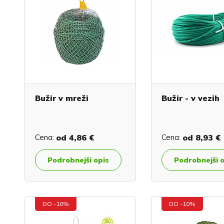
Bužir v mreži
Bužir - v vezih
Cena:
od
4,86 €
Cena:
od
8,93 €
Podrobnejši opis
Podrobnejši 
DO -10%
DO -10%