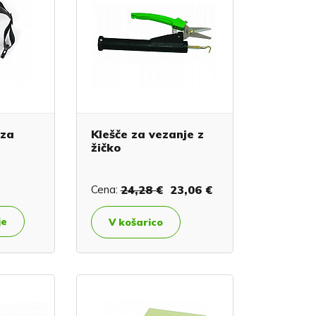
 za
Klešče za vezanje z
žičko
Cena:
24,28 €
23,06 €
je
V košarico