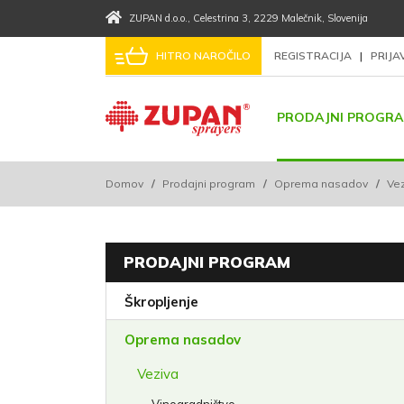
ZUPAN d.o.o.
, Celestrina 3
, 2229 Malečnik
, Slovenija
HITRO NAROČILO
REGISTRACIJA
|
PRIJ
PRODAJNI PROGR
Domov
/
Prodajni program
/
Oprema nasadov
/
Ve
PRODAJNI PROGRAM
Škropljenje
Oprema nasadov
Veziva