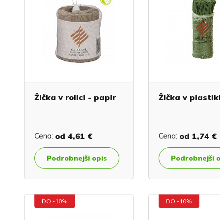
Žička v rolici - papir
Žička v plastik
Cena:
od
4,61 €
Cena:
od
1,74 €
Podrobnejši opis
Podrobnejši 
DO -10%
DO -10%