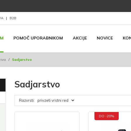
AVA
|
B2B
AM
POMOČ UPORABNIKOM
AKCIJE
NOVICE
KO
ziva
/
Sadjarstvo
Sadjarstvo
Razvrsti:
DO -20%