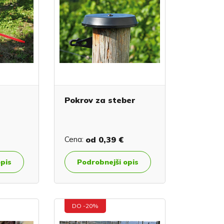
Pokrov za steber
Cena:
od
0,39 €
opis
Podrobnejši opis
DO -20%