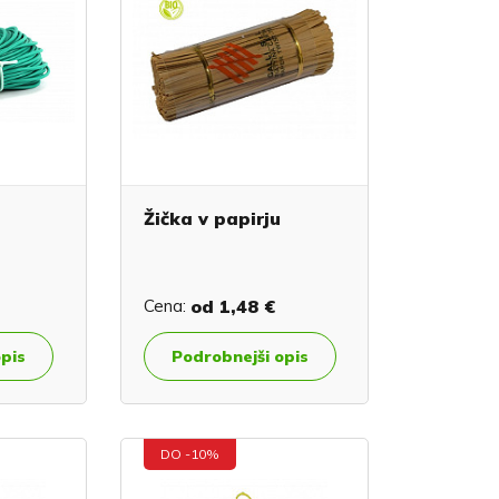
Žička v papirju
Cena:
od
1,48 €
opis
Podrobnejši opis
DO -10%