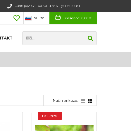
+386 (0)2 471 60 50
|
+386 (0)51 605 081
SL
Košarica:
0,00 €
NTAKT
Način prikaza:
DO -20%