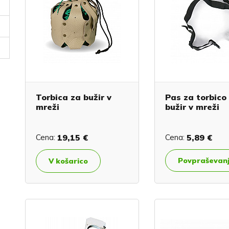
Torbica za bužir v
Pas za torbico
mreži
bužir v mreži
Cena:
19,15 €
Cena:
5,89 €
Povpraševan
V košarico