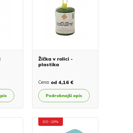
i
Žička v rolici -
plastika
Cena:
od
4,16 €
opis
Podrobnejši opis
DO -10%