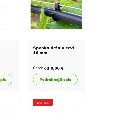
Sponka držalo cevi
16 mm
Cena:
od
0,06 €
opis
Podrobnejši opis
DO -5%