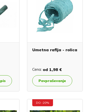
Umetna rafija - rolica
Cena:
od
1,98 €
opis
Povpraševanje
DO -20%