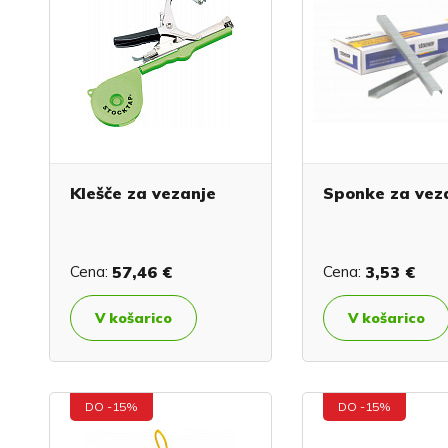
Klešče za vezanje
Sponke za vez
Cena:
57,46 €
Cena:
3,53 €
V košarico
V košarico
DO -15%
DO -15%