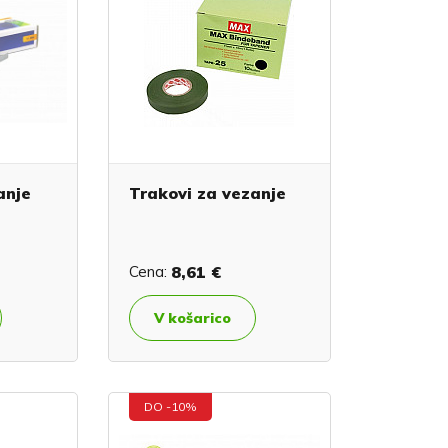
anje
Trakovi za vezanje
Cena:
8,61 €
V košarico
DO -10%