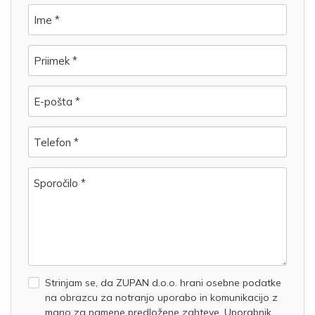
Ime *
Priimek *
E-pošta *
Telefon *
Sporočilo *
Strinjam se, da ZUPAN d.o.o. hrani osebne podatke
na obrazcu za notranjo uporabo in komunikacijo z
mano za namene predložene zahteve. Uporabnik