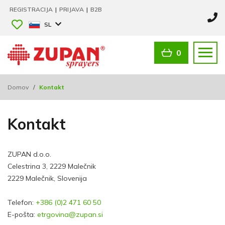
REGISTRACIJA
|
PRIJAVA
|
B2B
SL
0
Domov
/
Kontakt
Kontakt
ZUPAN d.o.o.
Celestrina 3, 2229 Malečnik
2229 Malečnik, Slovenija
Telefon:
+386 (0)2 471 60 50
E-pošta:
etrgovina@zupan.si