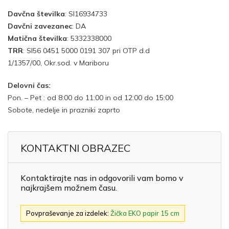
Davčna številka
: SI16934733
Davčni zavezanec
: DA
Matična številka
: 5332338000
TRR
: SI56 0451 5000 0191 307 pri OTP d.d
1/1357/00, Okr.sod. v Mariboru
Delovni čas:
Pon. – Pet : od 8:00 do 11:00 in od 12:00 do 15:00
Sobote, nedelje in prazniki zaprto
KONTAKTNI OBRAZEC
Kontaktirajte nas in odgovorili vam bomo v
najkrajšem možnem času.
Povpraševanje za izdelek:
Žička EKO papir 15 cm