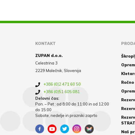
KONTAKT
PRODA
ZUPAN d.o.o.
Škropl
Celestrina 3
Oprem
2229 Malečnik, Slovenija
Kletar
Ročno 
+386 (0)2 471 60 50
Oprema
+386 (0)51 605 081
Delovni čas:
Rezerv
Pon. – Pet : od 8:00 do 11:00 in od 12:00
Rezerv
do 15:00
Sobote, nedelje in prazniki zaprto
Rezerv
STRA
Naš pr