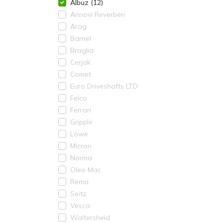
Albuz
(12)
Annovi Reverberi
Arag
Barnel
Braglia
Cerjak
Comet
Euro Driveshafts LTD
Felco
Ferrari
Gripple
Löwe
Micron
Norma
Oleo Mac
Rema
Seitz
Vesco
Waltersheid