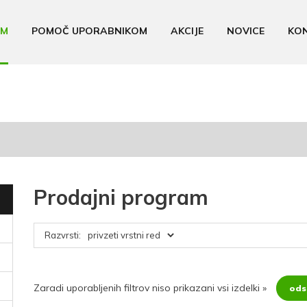
AM
POMOČ UPORABNIKOM
AKCIJE
NOVICE
KO
Prodajni program
Razvrsti:
Zaradi uporabljenih filtrov niso prikazani vsi izdelki
»
odst