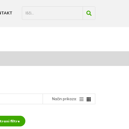
NTAKT
Način prikaza:
rani filtre