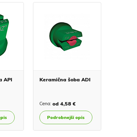
a API
Keramična šoba ADI
Cena:
od
4,58 €
opis
Podrobnejši opis