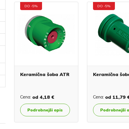
DO -5%
DO -5%
Keramična šoba ATR
Keramična šob
Cena:
od
4,18 €
Cena:
od
11,79 
Podrobnejši opis
Podrobnejši 