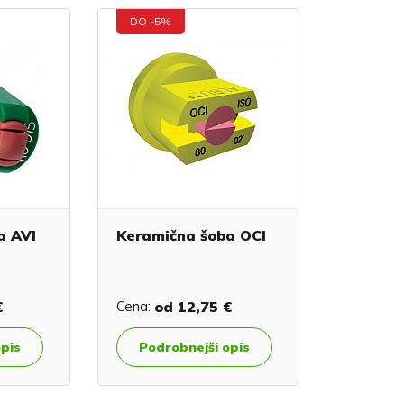
DO -5%
a AVI
Keramična šoba OCI
€
Cena:
od
12,75 €
opis
Podrobnejši opis