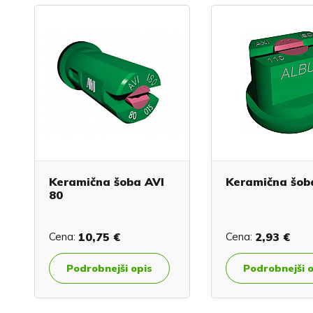
Keramična šoba AVI
Keramična šob
80
Cena:
10,75 €
Cena:
2,93 €
Podrobnejši opis
Podrobnejši 