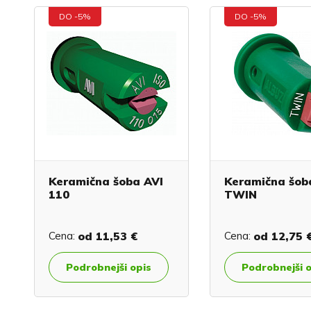
DO -5%
DO -5%
Keramična šoba AVI
Keramična šob
110
TWIN
Cena:
od
11,53 €
Cena:
od
12,75 
Podrobnejši opis
Podrobnejši 