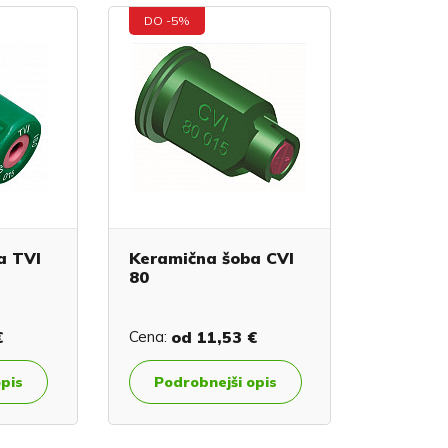
DO -5%
a TVI
Keramična šoba CVI
80
€
Cena:
od
11,53 €
opis
Podrobnejši opis