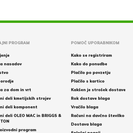
JNI PROGRAM
POMOČ UPORABNIKOM
jenje
Kako se registriram
a nasadov
Kako do ponudbe
stvo
Plačilo po povzetju
orodje
Plačilo s kartico
 za dom in vrt
Kakšen je strošek dostave
ni deli kmetijskih strojev
Rok dostave blaga
ni deli komponent
Vračilo blaga
ni deli OLEO MAC in BRIGGS &
Računi na davčno številko
TTON
Dostava blaga
oizvodni program
Splošni pogoji