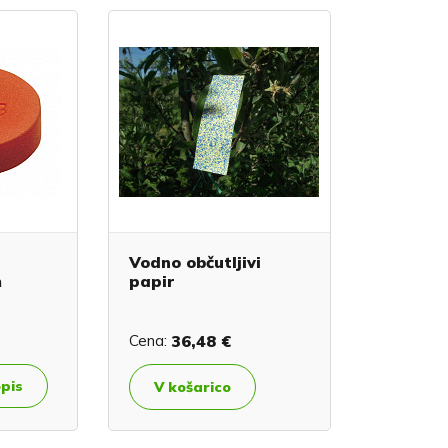
Vodno občutljivi
m
papir
Cena:
36,48 €
opis
V košarico