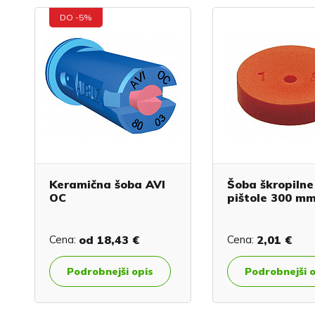
DO -5%
Keramična šoba AVI
Šoba škropilne
OC
pištole 300 m
Cena:
od
18,43 €
Cena:
2,01 €
Podrobnejši opis
Podrobnejši 