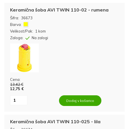
Keramična šoba AVI TWIN 110-02 - rumena
Šifra:
36673
Barva:
Velikost/Pak:
1 kom
Zaloga:
Na zalogi
Cena:
13,42 €
12,75 €
Dodaj v košarico
Keramična šoba AVI TWIN 110-025 - lila