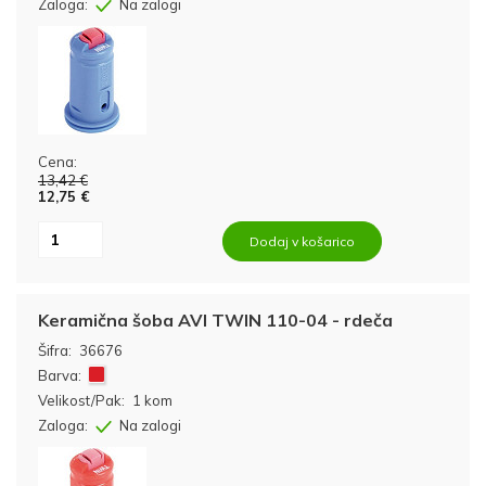
Zaloga:
Na zalogi
Cena:
13,42 €
12,75 €
Dodaj v košarico
Keramična šoba AVI TWIN 110-04 - rdeča
Šifra:
36676
Barva:
Velikost/Pak:
1 kom
Zaloga:
Na zalogi