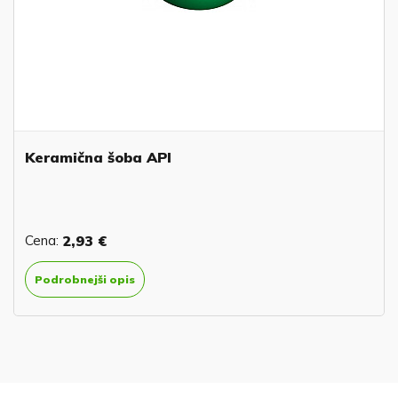
Keramična šoba API
Cena:
2,93 €
Podrobnejši opis