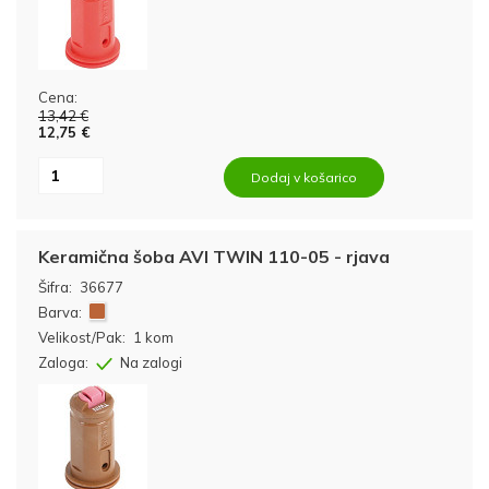
Cena:
13,42 €
12,75 €
Dodaj v košarico
Keramična šoba AVI TWIN 110-05 - rjava
Šifra:
36677
Barva:
Velikost/Pak:
1 kom
Zaloga:
Na zalogi