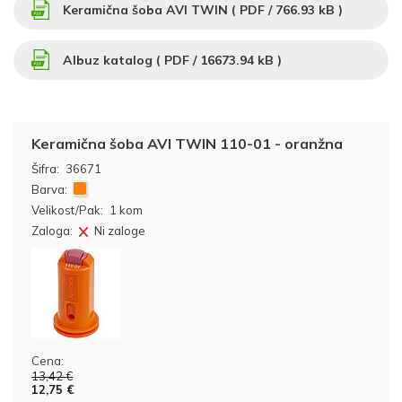
Keramična šoba AVI TWIN (
PDF
/ 766.93 kB )
Albuz katalog (
PDF
/ 16673.94 kB )
Keramična šoba AVI TWIN 110-01 - oranžna
Šifra:
36671
Barva:
Velikost/Pak:
1 kom
Zaloga:
Ni zaloge
Cena:
13,42 €
12,75 €