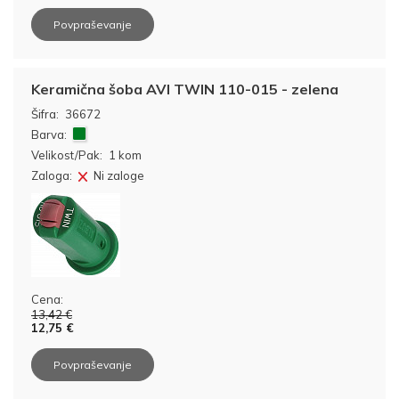
Povpraševanje
Keramična šoba AVI TWIN 110-015 - zelena
Šifra:
36672
Barva:
Velikost/Pak:
1 kom
Zaloga:
Ni zaloge
Cena:
13,42 €
12,75 €
Povpraševanje