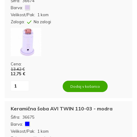
Šifra:
36674
Barva:
Velikost/Pak:
1 kom
Zaloga:
Na zalogi
Cena:
13,42 €
12,75 €
Dodaj v košarico
Keramična šoba AVI TWIN 110-03 - modra
Šifra:
36675
Barva:
Velikost/Pak:
1 kom