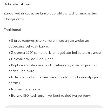
Dobavitelj:
Albuz
Zaradi večjih kapljic se lahko uporabljajo tudi pri močnejšem
pihanju vetra.
Značilnosti:
• S predkompresijsko komoro in sesanjem zraka za
povečanje velikosti kapljic
• Z dvema 110° curkoma, ki omogočata boljšo prekrovnost
• Delovni tlaki od 3 do 7 bar
• Kapljice so velike in v obliki mehurčkov, ki se razpoči ob
zadetju na oviro
• Izdelane iz oksidne keramike, z odlično odpornostjo proti
abraziji
• Natančna izdelava
• Barvno ISO kodiranje – velikost razločljiva po barvi