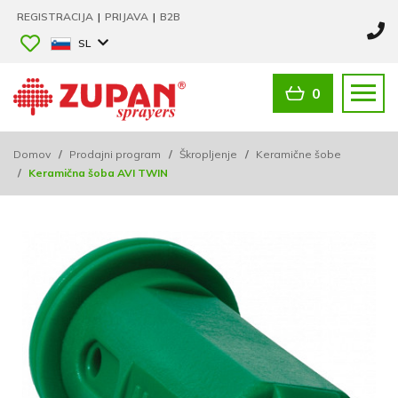
REGISTRACIJA
|
PRIJAVA
|
B2B
SL
0
Domov
/
Prodajni program
/
Škropljenje
/
Keramične šobe
/
Keramična šoba AVI TWIN