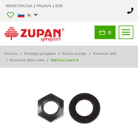
REGISTRACIJA
|
PRIJAVA
|
B2B
SL
0
Domov
/
Prodajni program
/
Ročno orodje
/
Rezervni deli
/
Rezervni deli Löwe
/
Matica Löwe 6