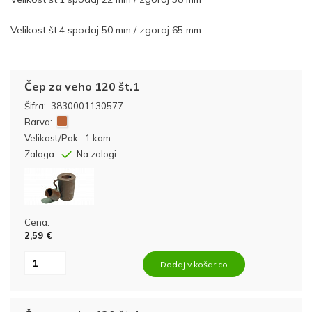
Velikost št.4 spodaj 50 mm / zgoraj 65 mm
Čep za veho 120 št.1
Šifra:
3830001130577
Barva:
Velikost/Pak:
1 kom
Zaloga:
Na zalogi
Cena:
2,59 €
Dodaj v košarico