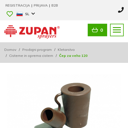
REGISTRACIJA
|
PRIJAVA
|
B2B
SL
0
Domov
/
Prodajni program
/
Kletarstvo
/
Cisterne in oprema cistern
/
Čep za veho 120