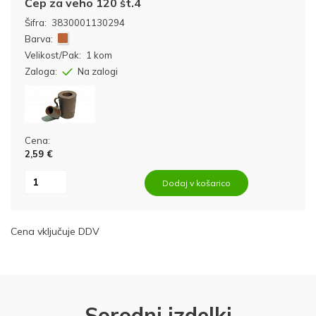
Čep za veho 120 št.4
Šifra:
3830001130294
Barva:
Velikost/Pak:
1 kom
Zaloga:
Na zalogi
Cena:
2,59 €
Dodaj v košarico
Cena vključuje DDV
Sorodni izdelki