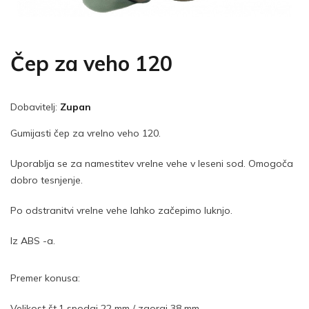
Čep za veho 120
Dobavitelj:
Zupan
Gumijasti čep za vrelno veho 120.
Uporablja se za namestitev vrelne vehe v leseni sod. Omogoča
dobro tesnjenje.
Po odstranitvi vrelne vehe lahko začepimo luknjo.
Iz ABS -a.
Premer konusa:
Velikost št.1 spodaj 22 mm / zgoraj 38 mm