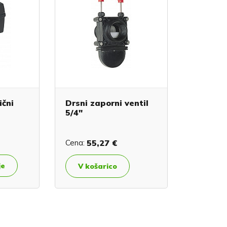
ični
Drsni zaporni ventil
5/4"
Cena:
55,27 €
je
V košarico