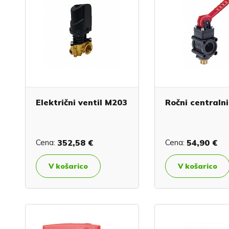
Električni ventil M203
Ročni centralni
Cena:
352,58 €
Cena:
54,90 €
V košarico
V košarico