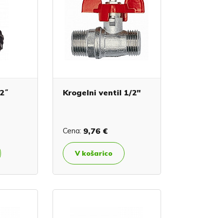
 2˝
Krogelni ventil 1/2"
Cena:
9,76 €
V košarico