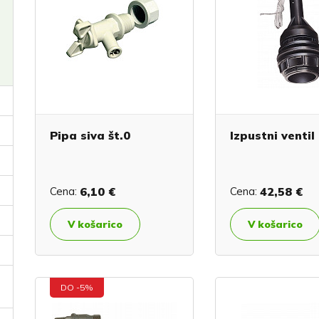
Pipa siva št.0
Izpustni ventil
Cena:
6,10 €
Cena:
42,58 €
V košarico
V košarico
DO -5%