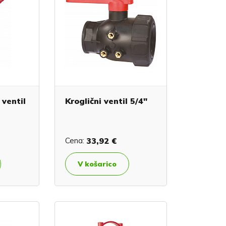
 ventil
Kroglični ventil 5/4"
Cena:
33,92 €
V košarico