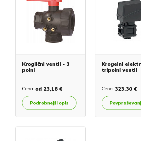
Kroglični ventil - 3
Krogelni elektr
polni
tripolni ventil
Cena:
od
23,18 €
Cena:
323,30 €
Podrobnejši opis
Povpraševan