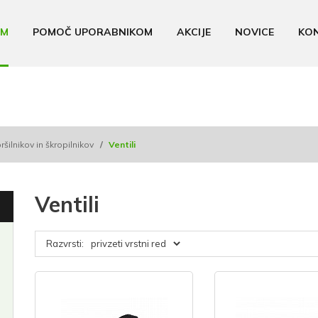
AM
POMOČ UPORABNIKOM
AKCIJE
NOVICE
KO
ilnikov in škropilnikov
/
Ventili
Ventili
Razvrsti: