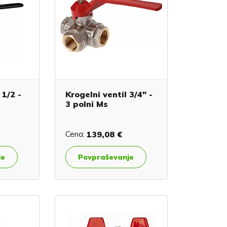
 1/2 -
Krogelni ventil 3/4" -
3 polni Ms
Cena:
139,08 €
je
Povpraševanje