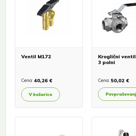
Ventil M172
Kroglični ventil
3 polni
Cena:
40,26 €
Cena:
50,02 €
Povpraševan
V košarico