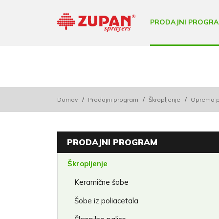
PRODAJNI PROGR
Domov
/
Prodajni program
/
Škropljenje
/
Oprema prš
PRODAJNI PROGRAM
Škropljenje
Keramične šobe
Šobe iz poliacetala