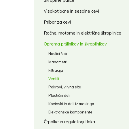
Škropilne palice
Visokotlačne in sesalne cevi
Pribor za cevi
Ročne, motorne in električne škropilnice
Oprema pršilnikov in škropilnikov
Noslici šob
Manometri
Filtracija
Ventili
Pokrovi, vlivna sita
Plastični deli
Kovinski in deli iz mesinga
Elektronske komponente
Črpalke in regulatorji tlaka