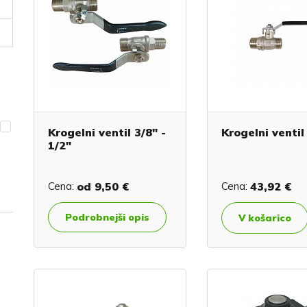
Krogelni ventil 3/8" -
Krogelni ventil
1/2"
Cena:
od
9,50 €
Cena:
43,92 €
Podrobnejši opis
V košarico