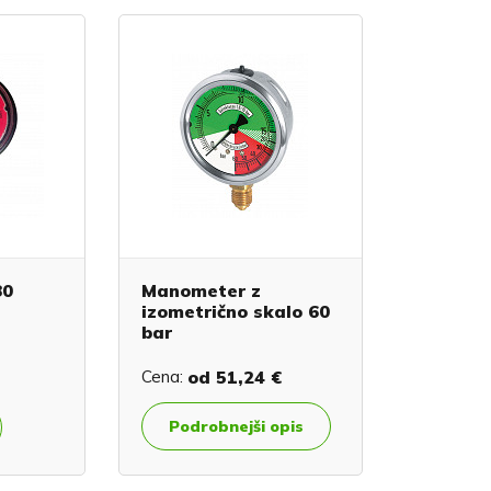
80
Manometer z
izometrično skalo 60
bar
Cena:
od
51,24 €
Podrobnejši opis