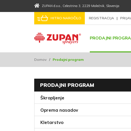
ZUPAN d.o.o.
, Celestrina 3
, 2229 Malečnik
, Slovenija
HITRO NAROČILO
REGISTRACIJA
|
PRIJ
PRODAJNI PROGR
Domov
/
Prodajni program
PRODAJNI PROGRAM
Škropljenje
Oprema nasadov
Kletarstvo