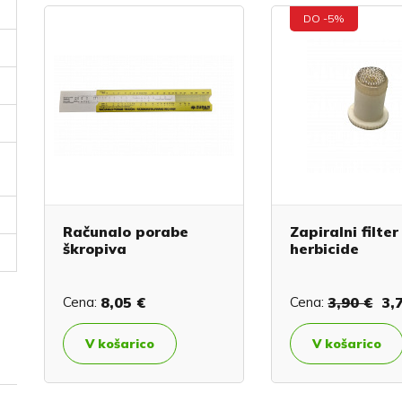
DO -5%
Računalo porabe
Zapiralni filter
škropiva
herbicide
Cena:
8,05 €
Cena:
3,90 €
3,
V košarico
V košarico