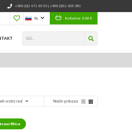
+386 (0)2 471 60 50
|
+386 (0)51 605 081
SL
Košarica:
0,00 €
NTAKT
Način prikaza:
rani filtre