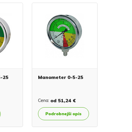
5-25
Manometer 0-5-25
Cena:
od
51,24 €
Podrobnejši opis