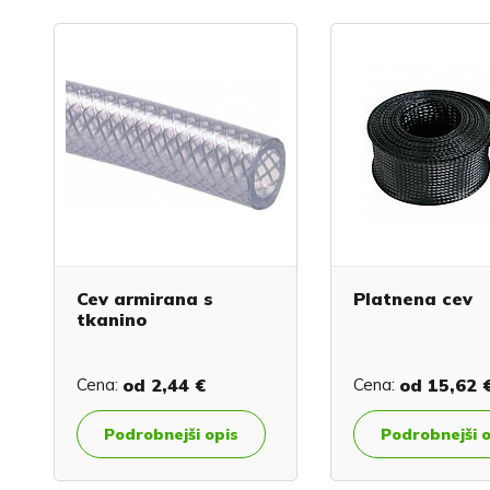
Cev armirana s
Platnena cev
tkanino
Cena:
od
2,44 €
Cena:
od
15,62 
Podrobnejši opis
Podrobnejši 