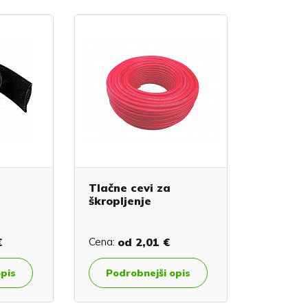
Tlačne cevi za
škropljenje
€
Cena:
od
2,01 €
opis
Podrobnejši opis