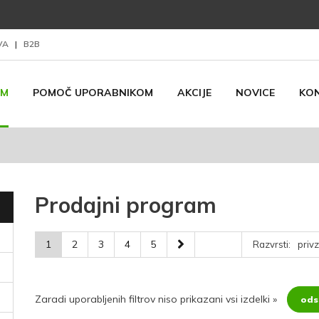
AVA
|
B2B
AM
POMOČ UPORABNIKOM
AKCIJE
NOVICE
KO
Prodajni program
1
2
3
4
5
Razvrsti:
Zaradi uporabljenih filtrov niso prikazani vsi izdelki
»
odst