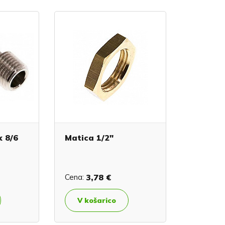
k 8/6
Matica 1/2"
Cena:
3,78 €
V košarico