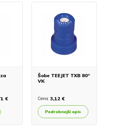
 za
Šobe TEEJET TXB 80°
VK
71 €
Cena:
3,12 €
Podrobnejši opis