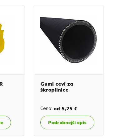
R
Gumi cevi za
škropilnice
Cena:
od
5,25 €
je
Podrobnejši opis