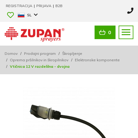
REGISTRACIJA
|
PRIJAVA
|
B2B
SL
0
Domov
/
Prodajni program
/
Škropljenje
/
Oprema pršilnikov in škropilnikov
/
Elektronske komponente
/
Vtičnica 12 V razdelilna - dvojna