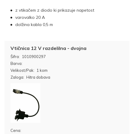
z vtikačem z diodo ki prikazuje napetost
varovalko 20 A
dolžina kabla 0,5 m
Vtičnica 12 V razdelilna - dvojna
Šifra:
1010900297
Barva:
Velikost/Pak:
1 kom
Zaloga:
Hitra dobava
Cena: