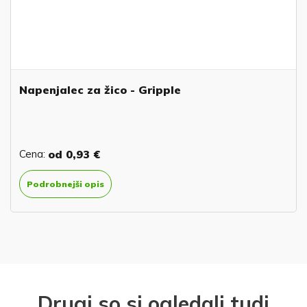
Napenjalec za žico - Gripple
Cena:
od
0,93 €
Podrobnejši opis
Drugi so si ogledali tudi