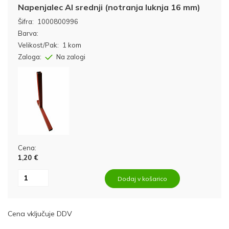
Napenjalec Al srednji (notranja luknja 16 mm)
Šifra:
1000800996
Barva:
Velikost/Pak:
1 kom
Zaloga:
Na zalogi
Cena:
1,20 €
Dodaj v košarico
Cena vključuje DDV