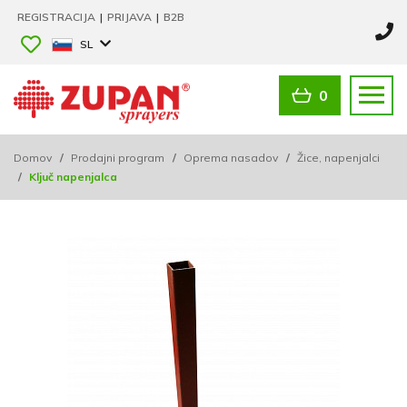
REGISTRACIJA
|
PRIJAVA
|
B2B
SL
0
Domov
/
Prodajni program
/
Oprema nasadov
/
Žice, napenjalci
/
Ključ napenjalca