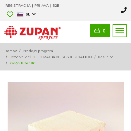
REGISTRACIJA
|
PRIJAVA
|
B2B
SL
0
Domov
/
Prodajni program
/
Rezervni deli OLEO MAC in BRIGGS & STRATTON
/
Kosilnice
/
Zračni filter BC