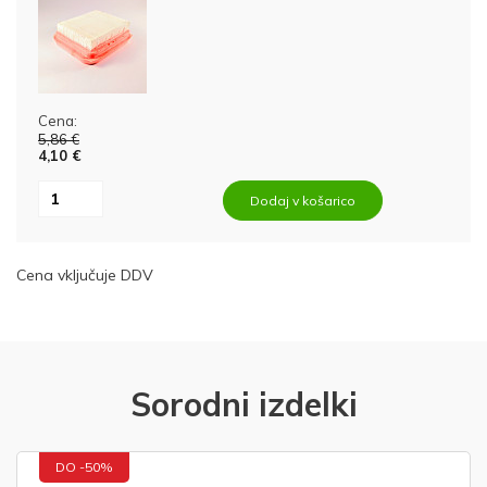
Cena:
5,86 €
4,10 €
Dodaj v košarico
Cena vključuje DDV
Sorodni izdelki
DO -50%