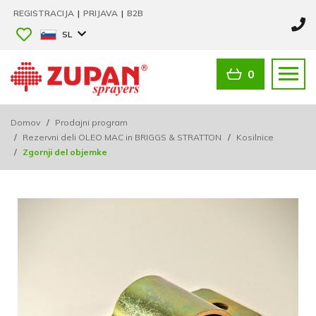
REGISTRACIJA
|
PRIJAVA
|
B2B
SL
0
Domov
/
Prodajni program
/
Rezervni deli OLEO MAC in BRIGGS & STRATTON
/
Kosilnice
/
Zgornji del objemke