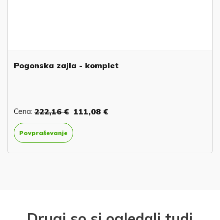
Pogonska zajla - komplet
Cena:
222,16 €
111,08 €
Povpraševanje
Drugi so si ogledali tudi