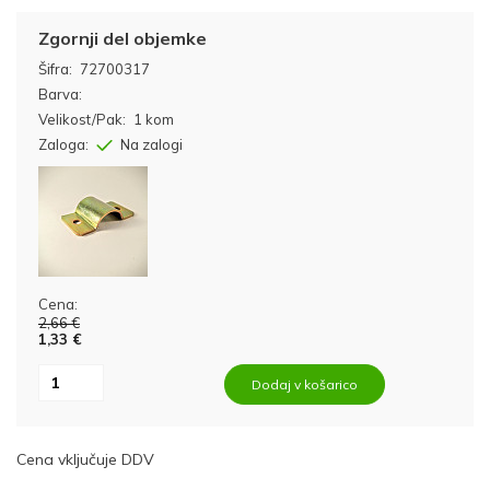
Zgornji del objemke
Šifra:
72700317
Barva:
Velikost/Pak:
1 kom
Zaloga:
Na zalogi
Cena:
2,66 €
1,33 €
Dodaj v košarico
Cena vključuje DDV