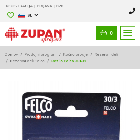
REGISTRACIJA
|
PRIJAVA
|
B2B
SL
0
Domov
/
Prodajni program
/
Ročno orodje
/
Rezervni deli
/
Rezervni deli Felco
/
Rezilo Felco 30+31