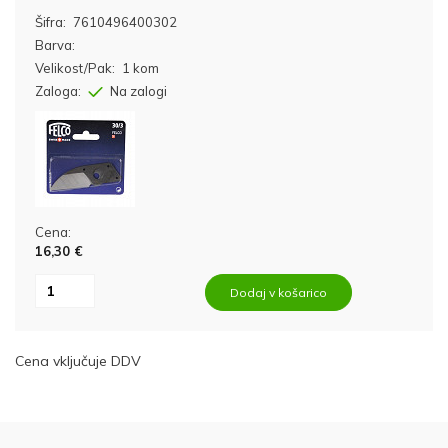
Šifra:
7610496400302
Barva:
Velikost/Pak:
1 kom
Zaloga:
Na zalogi
Cena:
16,30 €
Dodaj v košarico
Cena vključuje DDV