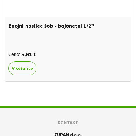
Enojni nosilec šob - bajonetni 1/2"
Cena:
5,61 €
V košarico
KONTAKT
ZUPAN d.o.o.