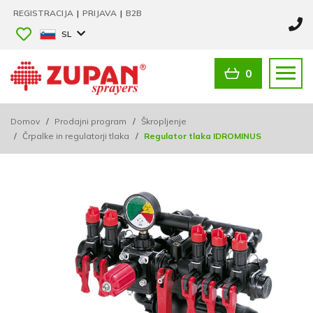
REGISTRACIJA
|
PRIJAVA
|
B2B
SL
0
Domov
/
Prodajni program
/
Škropljenje
/
Črpalke in regulatorji tlaka
/
Regulator tlaka IDROMINUS