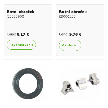
Batni obroček
Batni obroček
(20000900)
(20001200)
Cena:
8,17 €
Cena:
9,76 €
Povpraševanje
V košarico