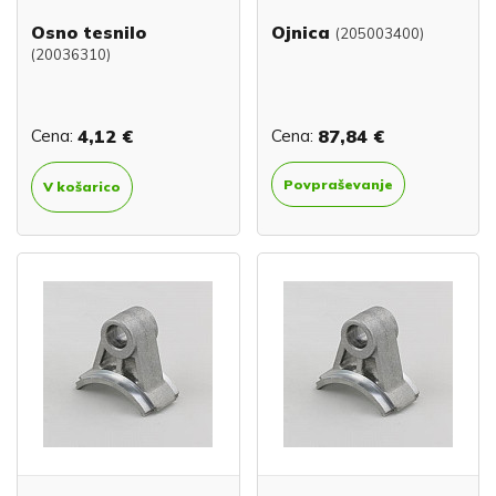
Osno tesnilo
Ojnica
(205003400)
(20036310)
Cena:
4,12 €
Cena:
87,84 €
Povpraševanje
V košarico