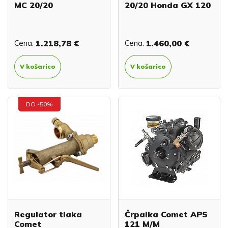
MC 20/20
20/20 Honda GX 120
Cena:
1.218,78 €
Cena:
1.460,00 €
V košarico
V košarico
DO -50%
Regulator tlaka
Črpalka Comet APS
Comet
121 M/M