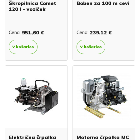
Škropilnica Comet
Boben za 100 m cevi
120 l - voziček
Cena:
951,60 €
Cena:
239,12 €
V košarico
V košarico
Električna črpalka
Motorna črpalka MC