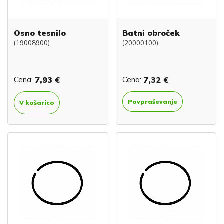
Osno tesnilo
Batni obroček
(19008900)
(20000100)
Cena:
7,93 €
Cena:
7,32 €
Povpraševanje
V košarico