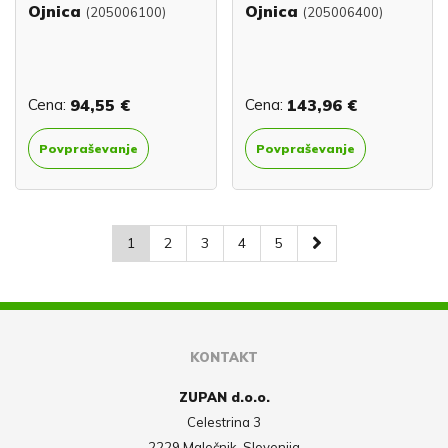
Ojnica
Ojnica
(205006100)
(205006400)
Cena:
94,55 €
Cena:
143,96 €
Povpraševanje
Povpraševanje
1
2
3
4
5
KONTAKT
ZUPAN d.o.o.
Celestrina 3
2229 Malečnik, Slovenija