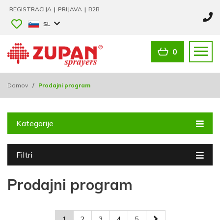
REGISTRACIJA
|
PRIJAVA
|
B2B
SL
0
Domov
/
Prodajni program
Kategorije
Filtri
Prodajni program
1
2
3
4
5