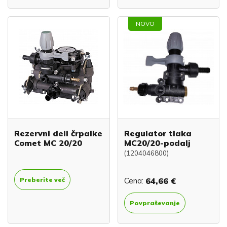
NOVO
Rezervni deli črpalke
Regulator tlaka
Comet MC 20/20
MC20/20-podalj
(1204046800)
Preberite več
Cena:
64,66 €
Povpraševanje