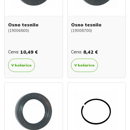
Osno tesnilo
Osno tesnilo
(19006800)
(19008700)
Cena:
10,49 €
Cena:
8,42 €
V košarico
V košarico