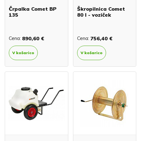
Črpalka Comet BP
Škropilnica Comet
135
80 l - voziček
Cena:
890,60 €
Cena:
756,40 €
V košarico
V košarico