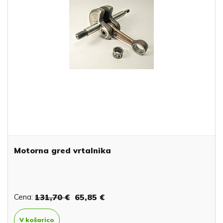
Motorna gred vrtalnika
Cena:
131,70 €
65,85 €
V košarico