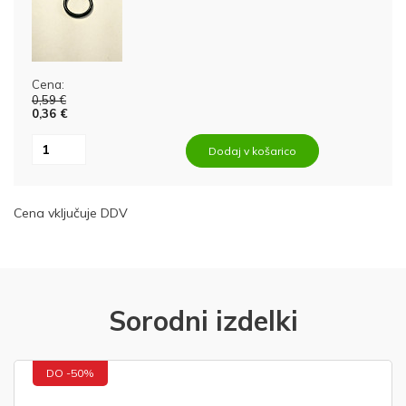
Cena:
0,59 €
0,36 €
Dodaj v košarico
Cena vključuje DDV
Sorodni izdelki
DO -50%