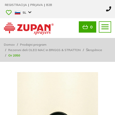
REGISTRACIJA
|
PRIJAVA
|
B2B
SL
0
Domov
/
Prodajni program
/
Rezervni deli OLEO MAC in BRIGGS & STRATTON
/
Škropilnice
/
Or 2050