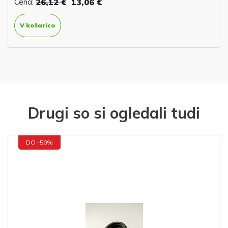
Cena:
26,12 €
13,06 €
V košarico
Drugi so si ogledali tudi
DO -50%