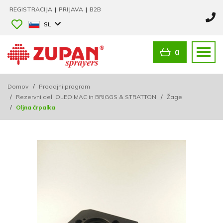
REGISTRACIJA
|
PRIJAVA
|
B2B
SL
0
Domov
/
Prodajni program
/
Rezervni deli OLEO MAC in BRIGGS & STRATTON
/
Žage
/
Oljna črpalka