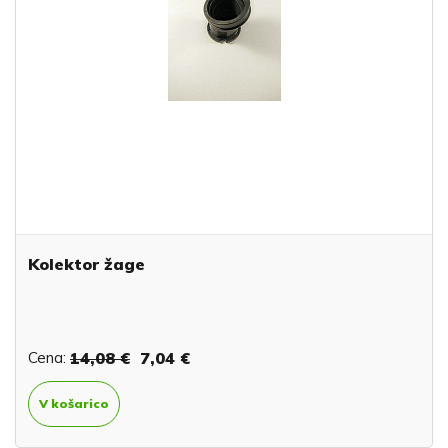
Kolektor žage
Cena:
14,08 €
7,04 €
V košarico