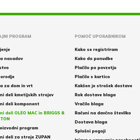
JNI PROGRAM
POMOČ UPORABNIKOM
jenje
Kako se registriram
a nasadov
Kako do ponudbe
stvo
Plačilo po povzetju
orodje
Plačilo s kartico
 za dom in vrt
Kakšen je strošek dostave
ni deli kmetijskih strojev
Rok dostave blaga
ni deli komponent
Vračilo blaga
ni deli OLEO MAC in BRIGGS &
Računi na davčno številko
TTON
Dostava blaga
oizvodni program
Splošni pogoji
ni deli za stroje ZUPAN
Izjava o varovanju zasebnosti