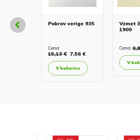
latinami
Pokrov verige 935
Vzmet ža
za
1900
Cena:
Cena:
0,85
,62 €
15,13 €
7,56 €
V košar
co
V košarico
DO -40%
DO -30%