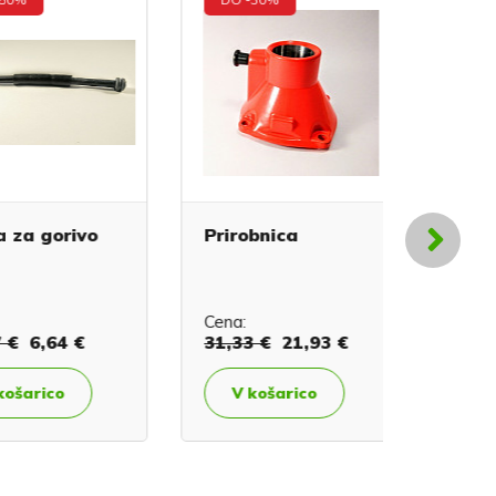
 gorivo
Prirobnica
Vijak g
Cena:
Cena:
0,
6,64 €
31,33 €
21,93 €
V koš
rico
V košarico