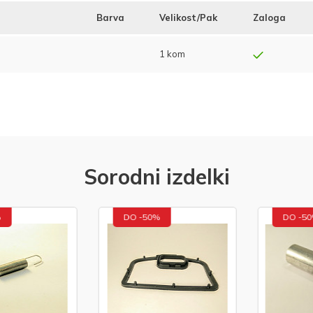
Barva
Velikost/Pak
Zaloga
1 kom
Sorodni izdelki
DO -50%
DO -50%