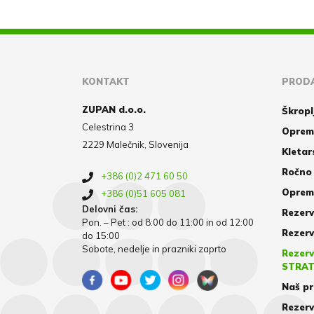
KONTAKT
PRODA
ZUPAN d.o.o.
Škropl
Celestrina 3
Oprem
2229 Malečnik, Slovenija
Kletar
Ročno 
+386 (0)2 471 60 50
Oprema
+386 (0)51 605 081
Delovni čas:
Rezerv
Pon. – Pet : od 8:00 do 11:00 in od 12:00
Rezerv
do 15:00
Sobote, nedelje in prazniki zaprto
Rezerv
STRA
Naš pr
Rezerv