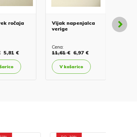
 ročaja
Vijak napenjalca
Nastav
verige
uplinja
Cena:
Cena:
7,
5,81 €
11,61 €
6,97 €
V koš
rico
V košarico
DO -30%
DO -50