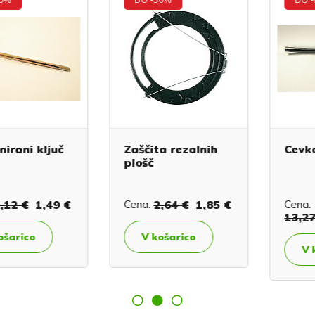
ni ključ
Zaščita rezalnih
Cevka za
plošč
 €
1,49 €
Cena:
2,64 €
1,85 €
Cena:
13,27 €
ico
V košarico
V koša