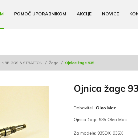
AM
POMOČ UPORABNIKOM
AKCIJE
NOVICE
KO
C in BRIGGS & STRATTON
/
Žage
/
Ojnica žage 935
Ojnica žage 9
Dobavitelj:
Oleo Mac
Ojnica žage 935 Oleo Mac.
Za modele: 935DX, 935X