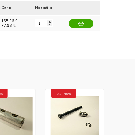
Cena
Naročilo
155,96 €
77,98 €
DO -40%
DO -40