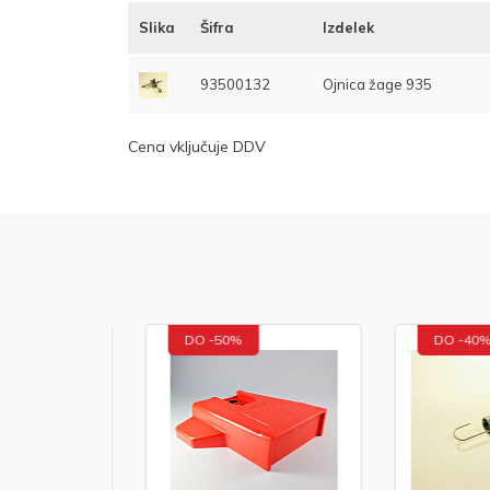
Slika
Šifra
Izdelek
93500132
Ojnica žage 935
Cena vključuje DDV
DO -50%
DO -40%