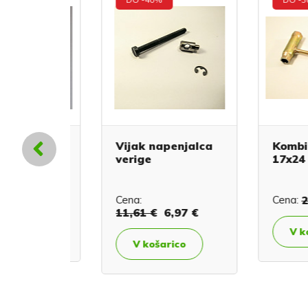
S
Vijak napenjalca
Kombinira
verige
17x24
€
4,54 €
Cena:
Cena:
2,12
11,61 €
6,97 €
co
V košar
V košarico