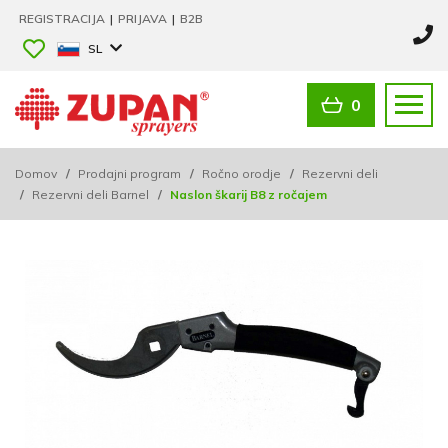
REGISTRACIJA
|
PRIJAVA
|
B2B
SL
0
Domov
/
Prodajni program
/
Ročno orodje
/
Rezervni deli
/
Rezervni deli Barnel
/
Naslon škarij B8 z ročajem