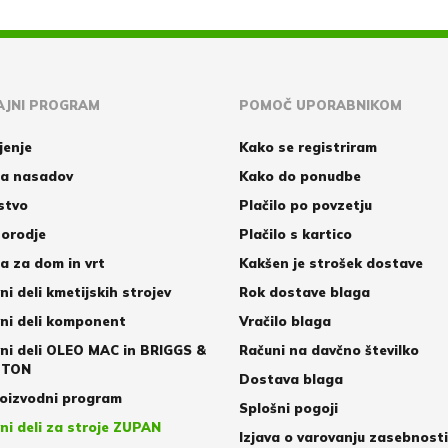
JNI PROGRAM
POMOČ UPORABNIKOM
jenje
Kako se registriram
a nasadov
Kako do ponudbe
stvo
Plačilo po povzetju
orodje
Plačilo s kartico
 za dom in vrt
Kakšen je strošek dostave
ni deli kmetijskih strojev
Rok dostave blaga
ni deli komponent
Vračilo blaga
ni deli OLEO MAC in BRIGGS &
Računi na davčno številko
TTON
Dostava blaga
oizvodni program
Splošni pogoji
ni deli za stroje ZUPAN
Izjava o varovanju zasebnosti