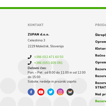
KONTAKT
PRODA
ZUPAN d.o.o.
Škropl
Celestrina 3
Oprem
2229 Malečnik, Slovenija
Kletar
Ročno 
+386 (0)2 471 60 50
Oprema
+386 (0)51 605 081
Delovni čas:
Rezerv
Pon. – Pet : od 8:00 do 11:00 in od 12:00
Rezerv
do 15:00
Sobote, nedelje in prazniki zaprto
Rezerv
STRA
Naš pr
Rezerv