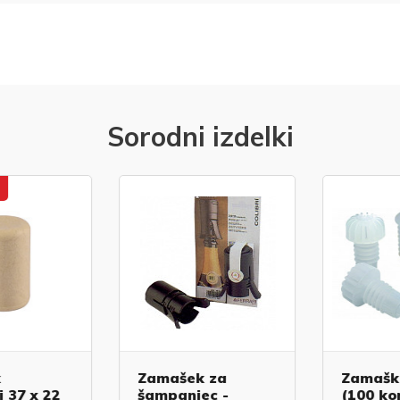
Sorodni izdelki
Zamašek za
Zamaški 
 37 x 22
šampanjec -
(100 kom