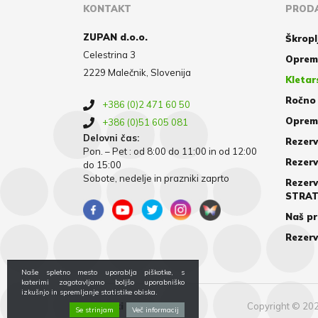
KONTAKT
PRODA
ZUPAN d.o.o.
Škropl
Celestrina 3
Oprem
2229 Malečnik, Slovenija
Kletar
Ročno 
+386 (0)2 471 60 50
Oprema
+386 (0)51 605 081
Delovni čas:
Rezerv
Pon. – Pet : od 8:00 do 11:00 in od 12:00
Rezerv
do 15:00
Sobote, nedelje in prazniki zaprto
Rezerv
STRA
Naš pr
Rezerv
Naše spletno mesto uporablja piškotke, s
katerimi zagotavljamo boljšo uporabniško
izkušnjo in spremljanje statistike obiska.
Piškotki
Copyright © 202
Se strinjam
Več informacij