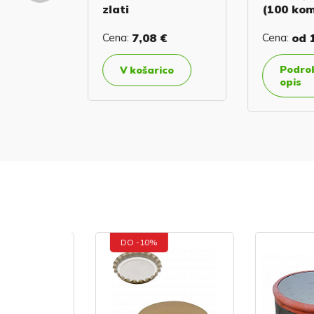
zlati
(100 kom
24 €
Cena:
7,08 €
Cena:
od
16
jši
Podrobn
V košarico
opis
DO -10%