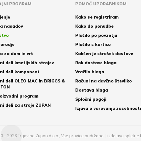
JNI PROGRAM
POMOČ UPORABNIKOM
jenje
Kako se registriram
a nasadov
Kako do ponudbe
stvo
Plačilo po povzetju
orodje
Plačilo s kartico
 za dom in vrt
Kakšen je strošek dostave
ni deli kmetijskih strojev
Rok dostave blaga
ni deli komponent
Vračilo blaga
ni deli OLEO MAC in BRIGGS &
Računi na davčno številko
TTON
Dostava blaga
oizvodni program
Splošni pogoji
ni deli za stroje ZUPAN
Izjava o varovanju zasebnosti
0 - 2026 Trgovina Zupan d.o.o., Vse pravice pridržane.
|
izdelava spletne 