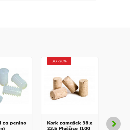
DO -20%
DO -20
za penino
Kork zamašek 38 x
Kork za
)
23,5 Ploščice (100
23 Com