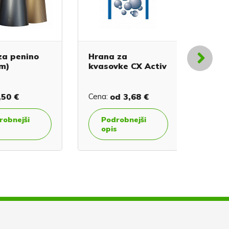
 penino
Hrana za
Ščetka 
kvasovke CX Activ
steklen
čopom
0 €
Cena:
od
3,68 €
Cena:
2,
nejši
Podrobnejši
V koš
opis