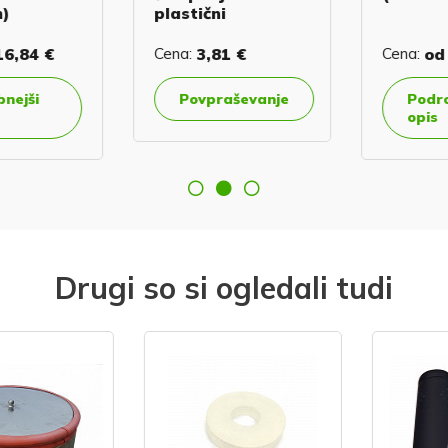
)
plastični
,84 €
Cena:
3,81 €
Cena:
od
4
ejši
Povpraševanje
Podrob
opis
Drugi so si ogledali tudi