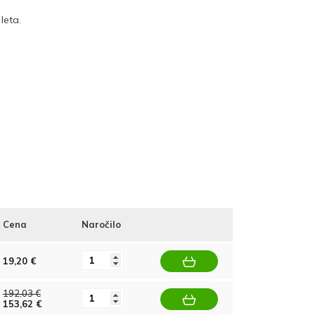
leta.
Cena
Naročilo
19,20 €
192,03 €
153,62 €