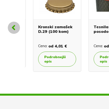
rk
Kronski zamašek
Tesnila z
-
D.29 (100 kom)
posodo
0 €
Cena:
od
4,01 €
Cena:
od
8,
evanje
Podrobnejši
Podrobn
opis
opis