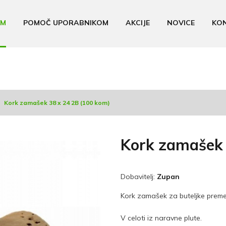
AM
POMOČ UPORABNIKOM
AKCIJE
NOVICE
KO
Kork zamašek 38 x 24 2B (100 kom)
Kork zamašek 
Dobavitelj:
Zupan
Kork zamašek za buteljke preme
V celoti iz naravne plute.