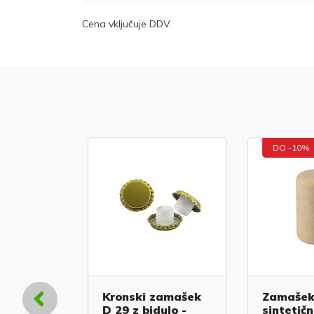
Cena vključuje DDV
DO -10%
obica
Kronski zamašek
Zamašek
D 29 z bidulo -
sintetični