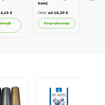
kom)
kom)
,15 €
Cena:
od
16,30 €
Cena:
od
nejši
Povpraševanje
Povp