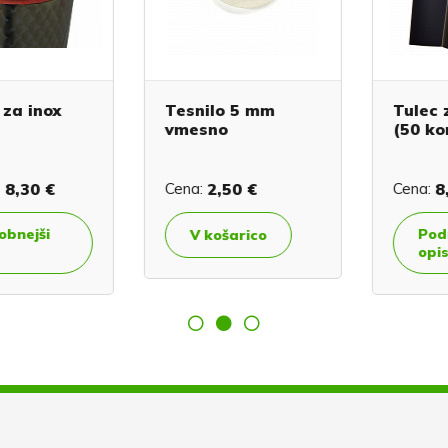
a inox
Tesnilo 5 mm
Tulec za
vmesno
(50 kom)
30 €
Cena:
2,50 €
Cena:
8,5
ejši
Podrob
V košarico
opis