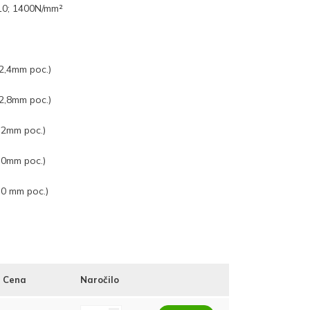
-10; 1400N/mm²
2,4mm poc.)
2,8mm poc.)
,2mm poc.)
,0mm poc.)
,0 mm poc.)
Cena
Naročilo