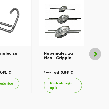
ec za
Napenjalec za
Napenja
žico - Gripple
žico - p
1 €
Cena:
od
0,93 €
Cena:
1,
Podrobnejši
rico
V koš
opis