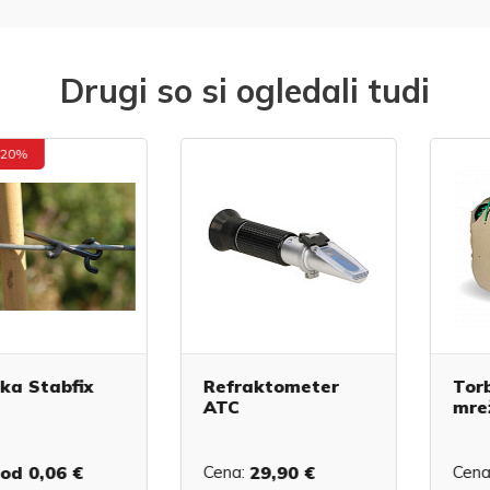
Drugi so si ogledali tudi
abfix
Refraktometer
Torbica z
ATC
mreži
06 €
Cena:
29,90 €
Cena:
19,