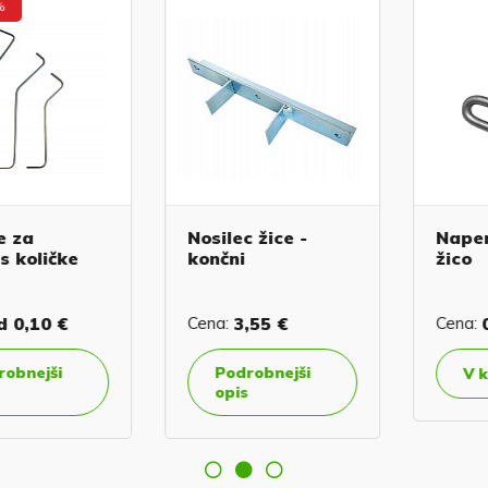
a
Nosilec žice -
Napenjal
oličke
končni
žico
10 €
Cena:
3,55 €
Cena:
0,6
ejši
Podrobnejši
V koša
opis