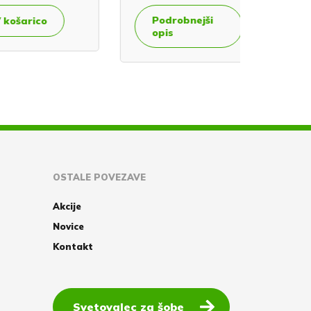
Podrobnejši
Podro
rico
opis
opis
OSTALE POVEZAVE
Akcije
Novice
Kontakt
Svetovalec za šobe