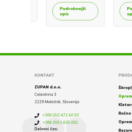
Podrobnejši
Podrobn
co
opis
opis
KONTAKT
PRODA
ZUPAN d.o.o.
Škropl
Celestrina 3
Oprem
2229 Malečnik, Slovenija
Kletar
Ročno 
+386 (0)2 471 60 50
Oprema
+386 (0)51 605 081
Delovni čas:
Rezerv