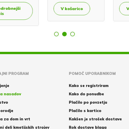
ejši
V košarico
V koša
JNI PROGRAM
POMOČ UPORABNIKOM
jenje
Kako se registriram
a nasadov
Kako do ponudbe
stvo
Plačilo po povzetju
orodje
Plačilo s kartico
 za dom in vrt
Kakšen je strošek dostave
ni deli kmetijskih strojev
Rok dostave blaga