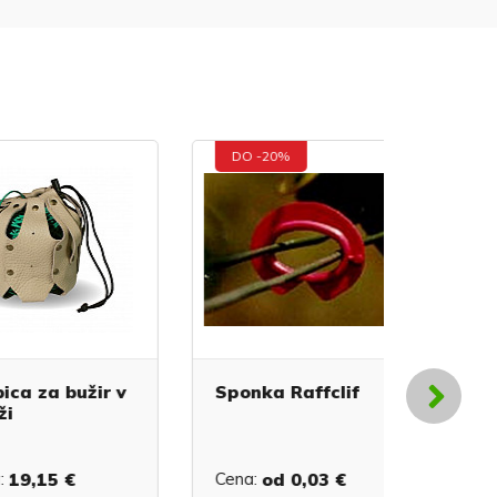
DO -20%
DO -20
a bužir v
Sponka Raffclif
Sponka 
15 €
Cena:
od
0,03 €
Cena:
od