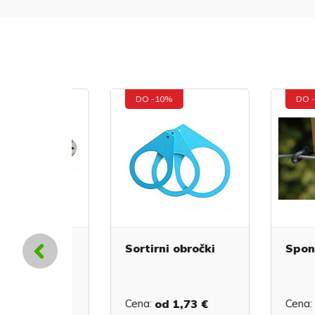
DO -10%
DO -20%
c AL za
Sortirni obročki
Sponka St
€
Cena:
od
1,73 €
Cena:
od
0,