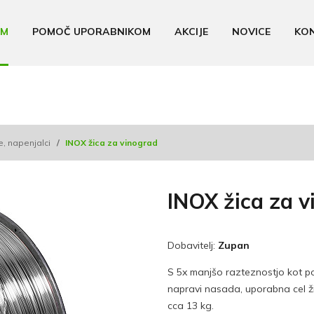
AM
POMOČ UPORABNIKOM
AKCIJE
NOVICE
KO
e, napenjalci
/
INOX žica za vinograd
INOX žica za 
Dobavitelj:
Zupan
S 5x manjšo razteznostjo kot poc
napravi nasada, uporabna cel živ
cca 13 kg.