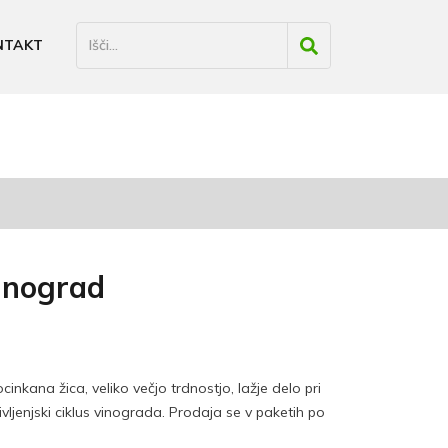
NTAKT
vinograd
inkana žica, veliko večjo trdnostjo, lažje delo pri
ljenjski ciklus vinograda. Prodaja se v paketih po