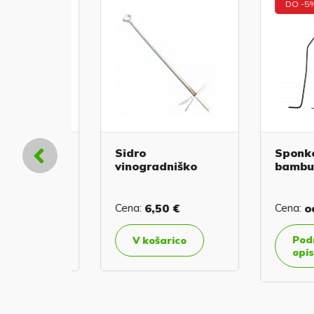
DO -5%
njalca
Sidro
Sponke z
vinogradniško
bambus k
€
Cena:
6,50 €
Cena:
od
0,
Podrobn
co
V košarico
opis