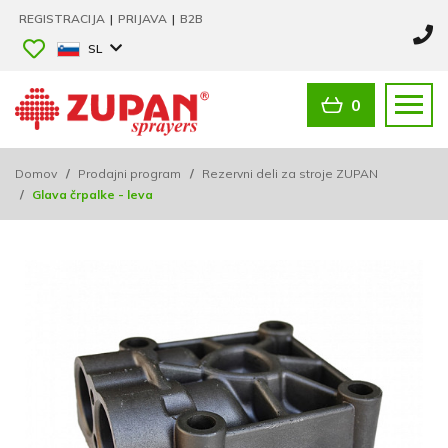
REGISTRACIJA
|
PRIJAVA
|
B2B
SL
0
Domov
/
Prodajni program
/
Rezervni deli za stroje ZUPAN
/
Glava črpalke - leva