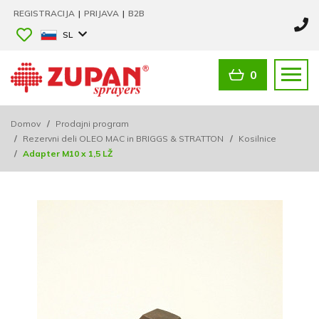
REGISTRACIJA
|
PRIJAVA
|
B2B
SL
0
Domov
/
Prodajni program
/
Rezervni deli OLEO MAC in BRIGGS & STRATTON
/
Kosilnice
/
Adapter M10 x 1,5 LŽ