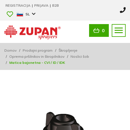
REGISTRACIJA
|
PRIJAVA
|
B2B
SL
0
Domov
/
Prodajni program
/
Škropljenje
/
Oprema pršilnikov in škropilnikov
/
Noslici šob
/
Matica bajonetna - CVI / ID / IDK