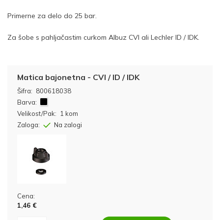
Primerne za delo do 25 bar.
Za šobe s pahljačastim curkom Albuz CVI ali Lechler ID / IDK.
Matica bajonetna - CVI / ID / IDK
Šifra:
800618038
Barva:
Velikost/Pak:
1 kom
Zaloga:
Na zalogi
Cena:
1,46 €